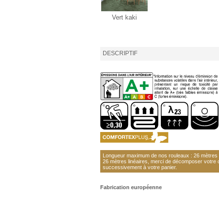
Vert kaki
DESCRIPTIF
Longueur maximum de nos rouleaux : 26 mètres li
26 mètres linéaires, merci de décomposer votre
successivement à votre panier.
Fabrication européenne