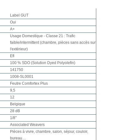
Label GUT
Oui
A+
Usage Domestique - Classe 21 : Trafic
faible/intermittent (chambre, pièces sans accès sur
l'extérieur)
Efl
100 % SDO (Solution Dyed Polyolefin)
141750
1008-SL0001
Feutre Comfortex Plus
9,5
12
Belgique
28 dB
1/8''
Associated Weavers
Pièces à vivre, chambre, salon, séjour, couloir,
bureau…