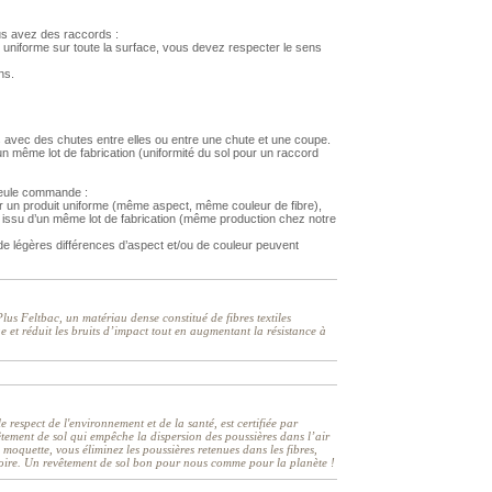
us avez des raccords :
 uniforme sur toute la surface, vous devez respecter le sens
ns.
 avec des chutes entre elles ou entre une chute et une coupe.
 même lot de fabrication (uniformité du sol pour un raccord
 seule commande :
r un produit uniforme (même aspect, même couleur de fibre),
issu d’un même lot de fabrication (même production chez notre
 légères différences d’aspect et/ou de couleur peuvent
us Feltbac, un matériau dense constitué de fibres textiles
e et réduit les bruits d’impact tout en augmentant la résistance à
respect de l'environnement et de la santé, est certifiée par
êtement de sol qui empêche la dispersion des poussières dans l’air
e moquette, vous éliminez les poussières retenues dans les fibres,
ratoire. Un revêtement de sol bon pour nous comme pour la planète !