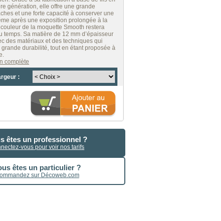
ère génération, elle offre une grande
aches et une forte capacité à conserver une
ême après une exposition prolongée à la
la couleur de la moquette Smooth restera
 du temps. Sa matière de 12 mm d’épaisseur
ec des matériaux et des techniques qui
 grande durabilité, tout en étant proposée à
e.
ion complète
argeur :
s êtes un professionnel ?
nectez-vous pour voir nos tarifs
us êtes un particulier ?
ommandez sur Décoweb.com