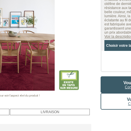
oléfine de derni
résistance aux t
belle couleur, m
lumière. Ainsi, 
éclatante au fil
est fabriquée av
garantissent une
un prix abordabl
Voir la descript
Choisir votre l
Vou
Con
 voir l’aspect réel du produit !
Vo
C
LIVRAISON