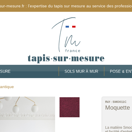
sur-mesure.fr : l’expertise du tapis sur mesure au service des professio
ESURE
SOLS MUR À MUR
POSE & EN
antique
Réf :
SMO011C
Moquette 
La matière Smoot
et facilité d'entr