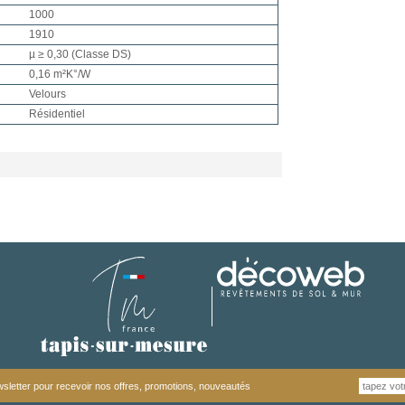
1000
1910
µ ≥ 0,30 (Classe DS)
0,16 m²K°/W
Velours
Résidentiel
letter pour recevoir nos offres, promotions, nouveautés