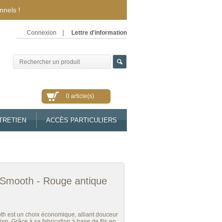
nnels !
Connexion
|
Lettre d'information
0 article(s)
TRETIEN
ACCÈS PARTICULIERS
Smooth - Rouge antique
h est un choix économique, alliant douceur
etien. Grâce à sa fabrication à base de fils en