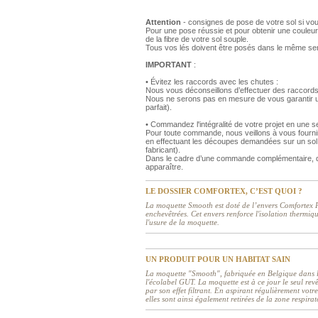
Attention
- consignes de pose de votre sol si vo
Pour une pose réussie et pour obtenir une couleur
de la fibre de votre sol souple.
Tous vos lés doivent être posés dans le même se
IMPORTANT
:
• Évitez les raccords avec les chutes :
Nous vous déconseillons d’effectuer des raccords
Nous ne serons pas en mesure de vous garantir un
parfait).
• Commandez l'intégralité de votre projet en une
Pour toute commande, nous veillons à vous fourni
en effectuant les découpes demandées sur un sol 
fabricant).
Dans le cadre d’une commande complémentaire, de
apparaître.
LE DOSSIER COMFORTEX, C’EST QUOI ?
La moquette Smooth est doté de l’envers Comfortex Pl
enchevêtrées. Cet envers renforce l'isolation thermiqu
l'usure de la moquette.
UN PRODUIT POUR UN HABITAT SAIN
La moquette "Smooth", fabriquée en Belgique dans le 
l'écolabel GUT. La moquette est à ce jour le seul rev
par son effet filtrant. En aspirant régulièrement votr
elles sont ainsi également retirées de la zone respi