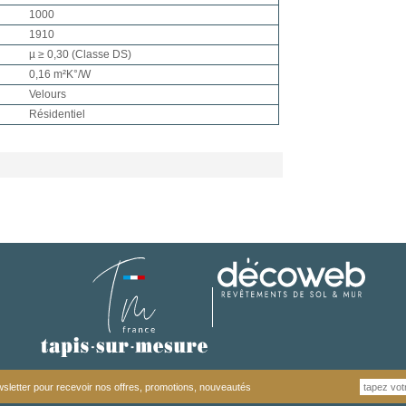
1000
1910
µ ≥ 0,30 (Classe DS)
0,16 m²K°/W
Velours
Résidentiel
letter pour recevoir nos offres, promotions, nouveautés