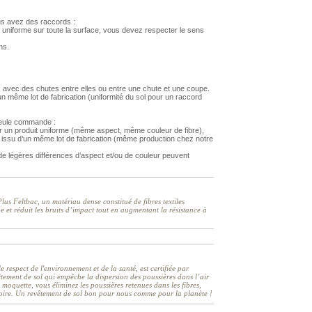
us avez des raccords :
 uniforme sur toute la surface, vous devez respecter le sens
ns.
 avec des chutes entre elles ou entre une chute et une coupe.
 même lot de fabrication (uniformité du sol pour un raccord
 seule commande :
r un produit uniforme (même aspect, même couleur de fibre),
issu d’un même lot de fabrication (même production chez notre
 légères différences d’aspect et/ou de couleur peuvent
us Feltbac, un matériau dense constitué de fibres textiles
e et réduit les bruits d’impact tout en augmentant la résistance à
respect de l'environnement et de la santé, est certifiée par
êtement de sol qui empêche la dispersion des poussières dans l’air
e moquette, vous éliminez les poussières retenues dans les fibres,
ratoire. Un revêtement de sol bon pour nous comme pour la planète !