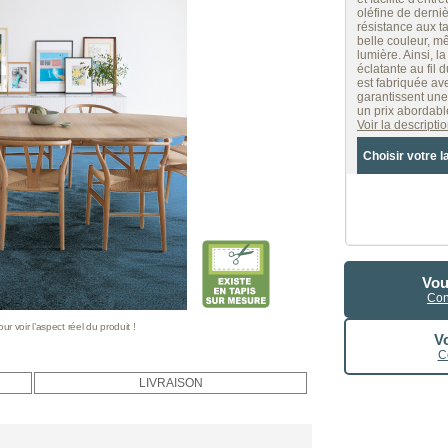
oléfine de derni
résistance aux t
belle couleur, m
lumière. Ainsi, 
éclatante au fil
est fabriquée av
garantissent une
un prix abordabl
Voir la descript
Choisir votre l
Vou
Con
 voir l’aspect réel du produit !
Vo
C
LIVRAISON