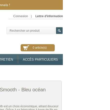
nnels !
Connexion
|
Lettre d'information
0 article(s)
TRETIEN
ACCÈS PARTICULIERS
Smooth - Bleu océan
h est un choix économique, alliant douceur
etien. Grâce à sa fabrication à base de fils en