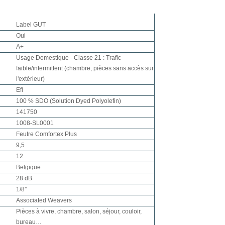
Label GUT
Oui
A+
Usage Domestique - Classe 21 : Trafic
faible/intermittent (chambre, pièces sans accès sur
l'extérieur)
Efl
100 % SDO (Solution Dyed Polyolefin)
141750
1008-SL0001
Feutre Comfortex Plus
9,5
12
Belgique
28 dB
1/8''
Associated Weavers
Pièces à vivre, chambre, salon, séjour, couloir,
bureau…