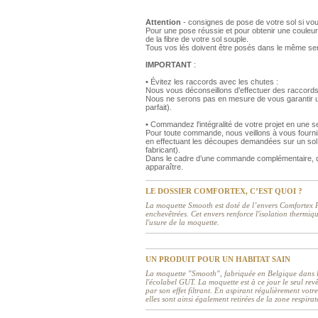
Attention
- consignes de pose de votre sol si vo
Pour une pose réussie et pour obtenir une couleur
de la fibre de votre sol souple.
Tous vos lés doivent être posés dans le même se
IMPORTANT
:
• Évitez les raccords avec les chutes :
Nous vous déconseillons d’effectuer des raccords
Nous ne serons pas en mesure de vous garantir un
parfait).
• Commandez l'intégralité de votre projet en une
Pour toute commande, nous veillons à vous fourni
en effectuant les découpes demandées sur un sol 
fabricant).
Dans le cadre d’une commande complémentaire, de
apparaître.
LE DOSSIER COMFORTEX, C’EST QUOI ?
La moquette Smooth est doté de l’envers Comfortex Pl
enchevêtrées. Cet envers renforce l'isolation thermiqu
l'usure de la moquette.
UN PRODUIT POUR UN HABITAT SAIN
La moquette "Smooth", fabriquée en Belgique dans le 
l'écolabel GUT. La moquette est à ce jour le seul rev
par son effet filtrant. En aspirant régulièrement votr
elles sont ainsi également retirées de la zone respi