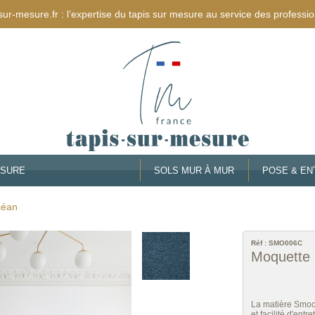
sur-mesure.fr : l’expertise du tapis sur mesure au service des professio
ESURE
SOLS MUR À MUR
POSE & EN
céan
Réf :
SMO006C
Moquette 
La matière Smoot
et facilité d'entr