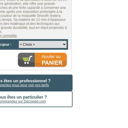
ère génération, elle offre une grande
aches et une forte capacité à conserver une
ême après une exposition prolongée à la
la couleur de la moquette Smooth restera
 du temps. Sa matière de 12 mm d’épaisseur
ec des matériaux et des techniques qui
 grande durabilité, tout en étant proposée à
e.
ion complète
argeur :
s êtes un professionnel ?
nectez-vous pour voir nos tarifs
us êtes un particulier ?
ommandez sur Décoweb.com