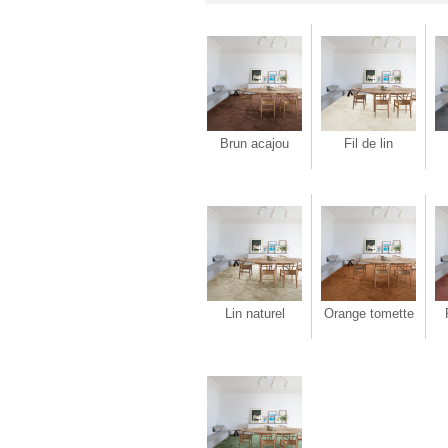
Brun acajou
Fil de lin
Lin naturel
Orange tomette