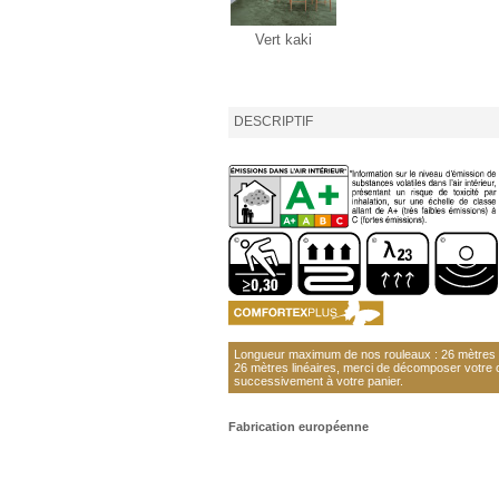
Vert kaki
DESCRIPTIF
Longueur maximum de nos rouleaux : 26 mètres li
26 mètres linéaires, merci de décomposer votre
successivement à votre panier.
Fabrication européenne