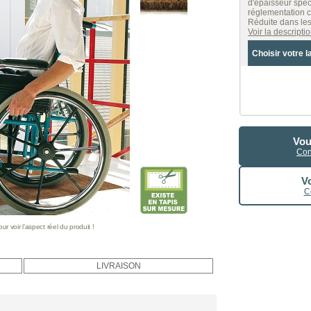
d'épaisseur spéc
réglementation c
Réduite dans les
Voir la descript
Choisir votre l
Vou
Con
Vo
C
 voir l’aspect réel du produit !
LIVRAISON