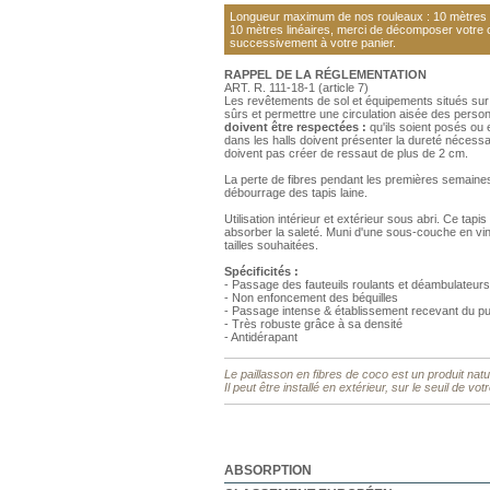
Longueur maximum de nos rouleaux : 10 mètres li
10 mètres linéaires, merci de décomposer votre
successivement à votre panier.
RAPPEL DE LA RÉGLEMENTATION
ART. R. 111-18-1 (article 7)
Les revêtements de sol et équipements situés su
sûrs et permettre une circulation aisée des pers
doivent être respectées :
qu'ils soient posés ou 
dans les halls doivent présenter la dureté nécessai
doivent pas créer de ressaut de plus de 2 cm.
La perte de fibres pendant les premières semaine
débourrage des tapis laine.
Utilisation intérieur et extérieur sous abri. Ce t
absorber la saleté. Muni d'une sous-couche en viny
tailles souhaitées.
Spécificités :
- Passage des fauteuils roulants et déambulateurs
- Non enfoncement des béquilles
- Passage intense & établissement recevant du pu
- Très robuste grâce à sa densité
- Antidérapant
Le paillasson en fibres de coco est un produit natu
Il peut être installé en extérieur, sur le seuil de vo
ABSORPTION