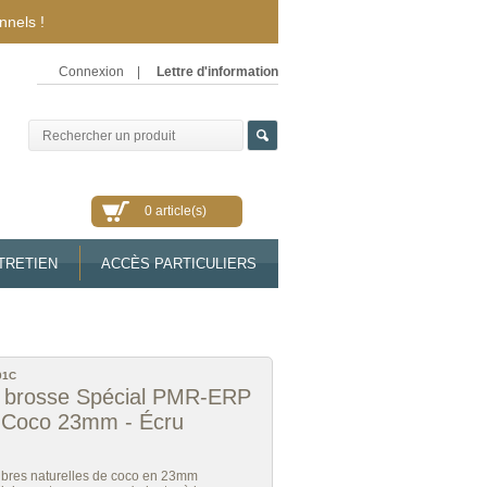
nnels !
Connexion
|
Lettre d'information
0 article(s)
TRETIEN
ACCÈS PARTICULIERS
01C
n brosse Spécial PMR-ERP
e Coco 23mm - Écru
ibres naturelles de coco en 23mm