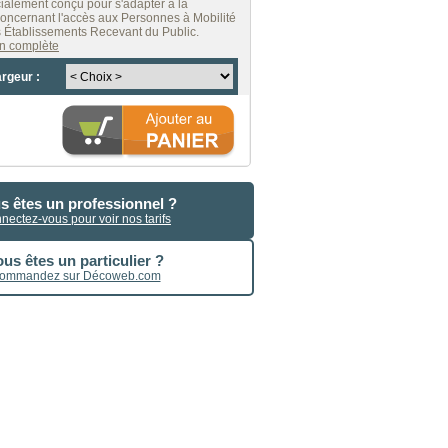
ialement conçu pour s'adapter à la
oncernant l'accès aux Personnes à Mobilité
 Établissements Recevant du Public.
ion complète
argeur :
s êtes un professionnel ?
nectez-vous pour voir nos tarifs
us êtes un particulier ?
ommandez sur Décoweb.com