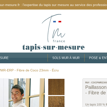
sur-mesure.fr : l’expertise du tapis sur mesure au service des professio
ESURE
SOLS MUR À MUR
POSE & EN
 PMR-ERP - Fibre de Coco 23mm - Écru
Réf :
COCPMR230
Paillasso
- Fibre d
Un tapis 100 % f