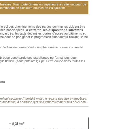
néaires. Pour toute dimension supérieure à cette longueur de
 commande en plusieurs coupes en les ajoutant
r le sol des cheminements des parties communes doivent être
onnes handicapées.
A cette fin, les dispositions suivantes
encastrés, les tapis devant les portes d'accès au bâtiments et
re pour ne pas gêner la progression d'un fauteuil roulant. Ils ne
s d'utilisation correspond à un phénomène normal comme le
apis brosse coco garde ses excellentes performances pour
le flexible (sans phtalates) il peut être coupé dans toutes les
blic
rel qui supporte l’humidité mais ne résiste pas aux intempéries.
tre habitation, à condition qu’il soit impérativement mis sous abri.
± 8,3L/m²