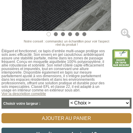
Notre conseil : commandez un échantillon pour voir l’aspect
réel du produit !
Élégant et fonctionnel, ce tapis d’entrée multi-usage protège vos
sols avec efficacité. Son envers en gel caoutchouc antidérapant
assure une stabilité parfaite, même dans les zones de passage
fréquent. Conçu en moquette aiguilletée 100% polypropylène, il
allie robustesse et sobriété. Son relief côtelé capte efficacement
poussières et impuretés, tout en conservant une allure
intemporelle. Disponible également en tapis sur mesure
parfaitement ajusté à vos dimensions, il s’intègre parfaitement
dans les espaces résidentiels et dans les environnements
professionnels, offrant une solution pratique et durable pour des
sols impeccables. Classé EFL et classe 22, il est adapté à un
usage en intérieur comme en extérieur sous abri.
Voir la description complète
Choisir votre largeur :
AJOUTER AU PANIER