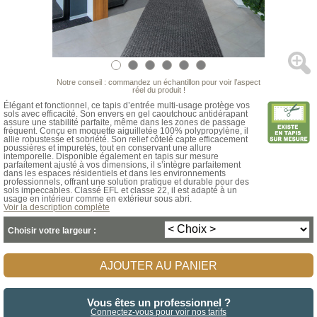
Notre conseil : commandez un échantillon pour voir l’aspect
réel du produit !
Élégant et fonctionnel, ce tapis d’entrée multi-usage protège vos
sols avec efficacité. Son envers en gel caoutchouc antidérapant
assure une stabilité parfaite, même dans les zones de passage
fréquent. Conçu en moquette aiguilletée 100% polypropylène, il
allie robustesse et sobriété. Son relief côtelé capte efficacement
poussières et impuretés, tout en conservant une allure
intemporelle. Disponible également en tapis sur mesure
parfaitement ajusté à vos dimensions, il s’intègre parfaitement
dans les espaces résidentiels et dans les environnements
professionnels, offrant une solution pratique et durable pour des
sols impeccables. Classé EFL et classe 22, il est adapté à un
usage en intérieur comme en extérieur sous abri.
Voir la description complète
Choisir votre largeur :
AJOUTER AU PANIER
Vous êtes un professionnel ?
Connectez-vous pour voir nos tarifs