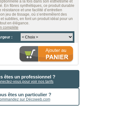
ptionnelle à la fois dans son esthétisme et
é. En fibres synthétiques, ce produit durable
 résistance et une facilité d’entretien
on jeu de tissage, où s’entremêlent des
t subtiles, en font un produit idéal pour un
e tout en élégance.
ion complète
argeur :
s êtes un professionnel ?
nectez-vous pour voir nos tarifs
us êtes un particulier ?
ommandez sur Décoweb.com