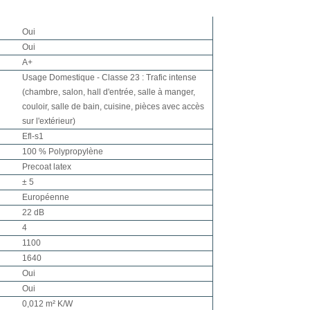
Oui
Oui
A+
Usage Domestique - Classe 23 : Trafic intense
(chambre, salon, hall d'entrée, salle à manger,
couloir, salle de bain, cuisine, pièces avec accès
sur l'extérieur)
Efl-s1
100 % Polypropylène
Precoat latex
± 5
Européenne
22 dB
4
1100
1640
Oui
Oui
0,012 m² K/W