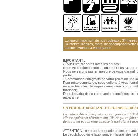
Longueur maximum de nos rouleaux : 34 mètres li
34 mètres linéaires, merci de décomposer votre
successivement à votre panier.
IMPORTANT
:
• Évitez les raccords avec les chutes :
Nous vous déconseillons d’effectuer des raccords
Nous ne serons pas en mesure de vous garantir un
parfait).
• Commandez l'intégralité de votre projet en une
Pour toute commande, nous veillons à vous fourni
en effectuant les découpes demandées sur un sol 
fabricant).
Dans le cadre d'une commande complémentaire, de
apparaître.
UN PRODUIT RÉSISTANT ET DURABLE, IDÉA
La matière dite « Tissé plat » est composée à 100% de
elle est également résistante aux UV, ce qui en fait
design n’est pas en reste puisque le tissé plat à l’as
ATTENTION : ce produit possède un envers latex 
Le caoutchouc ou le latex peuvent laisser des tac