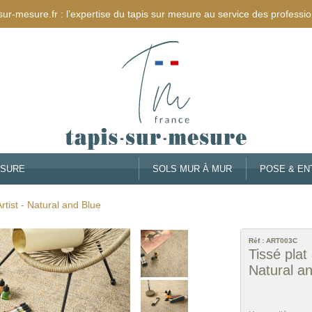
sur-mesure.fr : l’expertise du tapis sur mesure au service des professio
ESURE
SOLS MUR À MUR
POSE & EN
Artist - Natural and Blue
Réf :
ART003C
Tissé plat 
Natural a