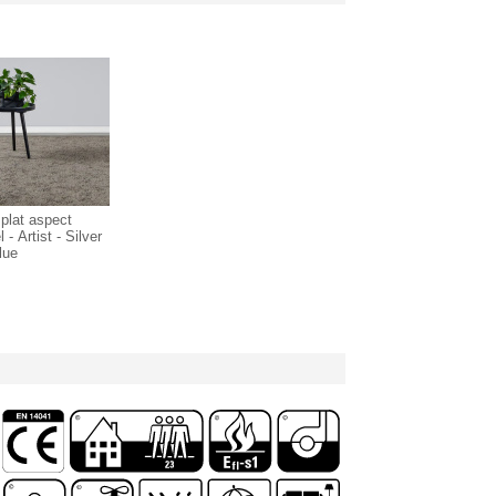
 plat aspect
l - Artist - Silver
lue