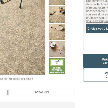
Une matière exce
dans sa technicit
offre une extrême
déconcertante. S
couleurs douces e
projet stylistiqu
Voir la descript
Choisir votre l
Vou
Con
Vo
C
 voir l’aspect réel du produit !
LIVRAISON