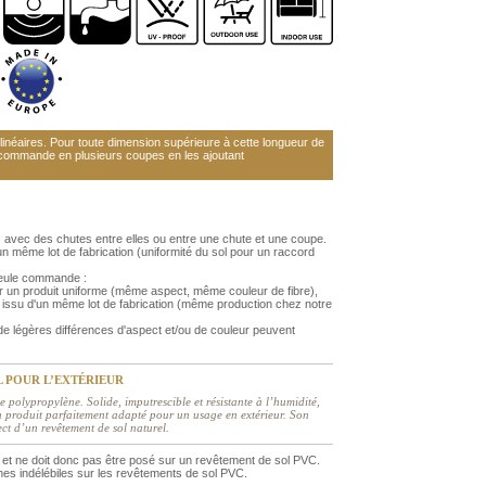
néaires. Pour toute dimension supérieure à cette longueur de
 commande en plusieurs coupes en les ajoutant
 avec des chutes entre elles ou entre une chute et une coupe.
 même lot de fabrication (uniformité du sol pour un raccord
 seule commande :
r un produit uniforme (même aspect, même couleur de fibre),
issu d'un même lot de fabrication (même production chez notre
 légères différences d'aspect et/ou de couleur peuvent
L POUR L’EXTÉRIEUR
 polypropylène. Solide, imputrescible et résistante à l’humidité,
 un produit parfaitement adapté pour un usage en extérieur. Son
pect d’un revêtement de sol naturel.
et ne doit donc pas être posé sur un revêtement de sol PVC.
hes indélébiles sur les revêtements de sol PVC.