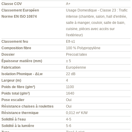
Classe COV
A+
Classement Européen
Usage Domestique - Classe 23 : Trafic
Norme EN ISO 10874
intense (chambre, salon, hall d'entrée,
salle à manger, couloir, salle de bain,
cuisine, pièces avec accès sur
l'extérieur)
Classement feu
Efl-s1
Composition fibre
100 % Polypropylène
Dossier
Precoat latex
Épaisseur matière (mm)
± 5
Fabrication
Européenne
Isolation Phonique - ΔLw
22 dB
Largeur (m)
4
Poids de fibre (g/m²)
1100
Poids total (g/m²)
1640
Pose escalier
Oui
Résistance chaises à roulettes
Oui
Résistance thermique
0,012 m² K/W
Solidité à l'eau
4-5
Solidité à la lumière
5-6