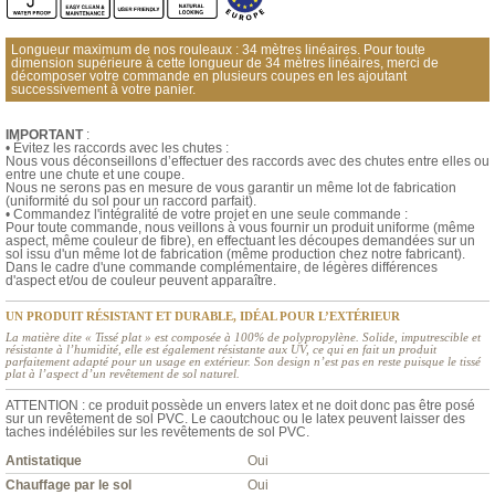
Longueur maximum de nos rouleaux : 34 mètres linéaires. Pour toute
dimension supérieure à cette longueur de 34 mètres linéaires, merci de
décomposer votre commande en plusieurs coupes en les ajoutant
successivement à votre panier.
IMPORTANT
:
• Évitez les raccords avec les chutes :
Nous vous déconseillons d’effectuer des raccords avec des chutes entre elles ou
entre une chute et une coupe.
Nous ne serons pas en mesure de vous garantir un même lot de fabrication
(uniformité du sol pour un raccord parfait).
• Commandez l'intégralité de votre projet en une seule commande :
Pour toute commande, nous veillons à vous fournir un produit uniforme (même
aspect, même couleur de fibre), en effectuant les découpes demandées sur un
sol issu d'un même lot de fabrication (même production chez notre fabricant).
Dans le cadre d'une commande complémentaire, de légères différences
d'aspect et/ou de couleur peuvent apparaître.
UN PRODUIT RÉSISTANT ET DURABLE, IDÉAL POUR L’EXTÉRIEUR
La matière dite « Tissé plat » est composée à 100% de polypropylène. Solide, imputrescible et
résistante à l’humidité, elle est également résistante aux UV, ce qui en fait un produit
parfaitement adapté pour un usage en extérieur. Son design n’est pas en reste puisque le tissé
plat à l’aspect d’un revêtement de sol naturel.
ATTENTION : ce produit possède un envers latex et ne doit donc pas être posé
sur un revêtement de sol PVC. Le caoutchouc ou le latex peuvent laisser des
taches indélébiles sur les revêtements de sol PVC.
Antistatique
Oui
Chauffage par le sol
Oui