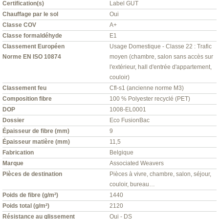
Certification(s)
Label GUT
Chauffage par le sol
Oui
Classe COV
A+
Classe formaldéhyde
E1
Classement Européen
Usage Domestique - Classe 22 : Trafic
Norme EN ISO 10874
moyen (chambre, salon sans accès sur
l'extérieur, hall d'entrée d'appartement,
couloir)
Classement feu
Cfl-s1 (ancienne norme M3)
Composition fibre
100 % Polyester recyclé (PET)
DOP
1008-EL0001
Dossier
Eco FusionBac
Épaisseur de fibre (mm)
9
Épaisseur matière (mm)
11,5
Fabrication
Belgique
Marque
Associated Weavers
Pièces de destination
Pièces à vivre, chambre, salon, séjour,
couloir, bureau…
Poids de fibre (g/m²)
1440
Poids total (g/m²)
2120
Résistance au glissement
Oui - DS