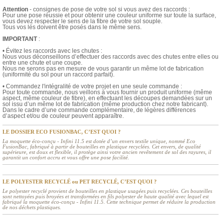
Attention
- consignes de pose de votre sol si vous avez des raccords :
Pour une pose réussie et pour obtenir une couleur uniforme sur toute la surface,
vous devez respecter le sens de la fibre de votre sol souple.
Tous vos lés doivent être posés dans le même sens.
IMPORTANT
:
• Évitez les raccords avec les chutes :
Nous vous déconseillons d’effectuer des raccords avec des chutes entre elles ou
entre une chute et une coupe.
Nous ne serons pas en mesure de vous garantir un même lot de fabrication
(uniformité du sol pour un raccord parfait).
• Commandez l'intégralité de votre projet en une seule commande :
Pour toute commande, nous veillons à vous fournir un produit uniforme (même
aspect, même couleur de fibre), en effectuant les découpes demandées sur un
sol issu d’un même lot de fabrication (même production chez notre fabricant).
Dans le cadre d’une commande complémentaire, de légères différences
d’aspect et/ou de couleur peuvent apparaître.
LE DOSSIER ECO FUSIONBAC, C’EST QUOI ?
La moquette éco-conçu - Infini 11.5 est dotée d’un envers textile unique, nommé Eco
FusionBac, fabriqué à partir de bouteilles en plastique recyclées. Cet envers, de qualité
supérieure, est doux et flexible, il protège ainsi votre ancien revêtement de sol des rayures, il
garantit un confort accru et vous offre une pose facilité.
LE POLYESTER RECYCLÉ ou PET RECYCLÉ, C’EST QUOI ?
Le polyester recyclé provient de bouteilles en plastique usagées puis recyclées. Ces bouteilles
sont nettoyées puis broyées et transformées en fils polyester de haute qualité avec lequel est
fabriqué la moquette éco-conçu - Infini 11.5. Cette technique permet de réduire la production
de nos déchets plastiques.