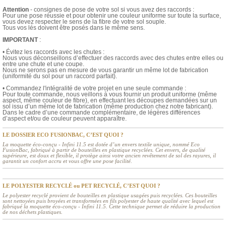
Attention
- consignes de pose de votre sol si vous avez des raccords :
Pour une pose réussie et pour obtenir une couleur uniforme sur toute la surface,
vous devez respecter le sens de la fibre de votre sol souple.
Tous vos lés doivent être posés dans le même sens.
IMPORTANT
:
• Évitez les raccords avec les chutes :
Nous vous déconseillons d’effectuer des raccords avec des chutes entre elles ou
entre une chute et une coupe.
Nous ne serons pas en mesure de vous garantir un même lot de fabrication
(uniformité du sol pour un raccord parfait).
• Commandez l'intégralité de votre projet en une seule commande :
Pour toute commande, nous veillons à vous fournir un produit uniforme (même
aspect, même couleur de fibre), en effectuant les découpes demandées sur un
sol issu d’un même lot de fabrication (même production chez notre fabricant).
Dans le cadre d’une commande complémentaire, de légères différences
d’aspect et/ou de couleur peuvent apparaître.
LE DOSSIER ECO FUSIONBAC, C’EST QUOI ?
La moquette éco-conçu - Infini 11.5 est dotée d’un envers textile unique, nommé Eco
FusionBac, fabriqué à partir de bouteilles en plastique recyclées. Cet envers, de qualité
supérieure, est doux et flexible, il protège ainsi votre ancien revêtement de sol des rayures, il
garantit un confort accru et vous offre une pose facilité.
LE POLYESTER RECYCLÉ ou PET RECYCLÉ, C’EST QUOI ?
Le polyester recyclé provient de bouteilles en plastique usagées puis recyclées. Ces bouteilles
sont nettoyées puis broyées et transformées en fils polyester de haute qualité avec lequel est
fabriqué la moquette éco-conçu - Infini 11.5. Cette technique permet de réduire la production
de nos déchets plastiques.