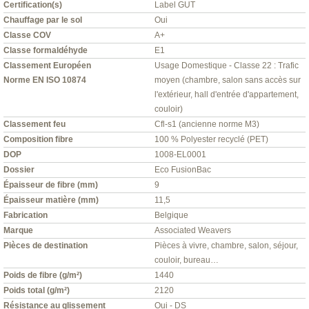
Certification(s)
Label GUT
Chauffage par le sol
Oui
Classe COV
A+
Classe formaldéhyde
E1
Classement Européen
Usage Domestique - Classe 22 : Trafic
Norme EN ISO 10874
moyen (chambre, salon sans accès sur
l'extérieur, hall d'entrée d'appartement,
couloir)
Classement feu
Cfl-s1 (ancienne norme M3)
Composition fibre
100 % Polyester recyclé (PET)
DOP
1008-EL0001
Dossier
Eco FusionBac
Épaisseur de fibre (mm)
9
Épaisseur matière (mm)
11,5
Fabrication
Belgique
Marque
Associated Weavers
Pièces de destination
Pièces à vivre, chambre, salon, séjour,
couloir, bureau…
Poids de fibre (g/m²)
1440
Poids total (g/m²)
2120
Résistance au glissement
Oui - DS