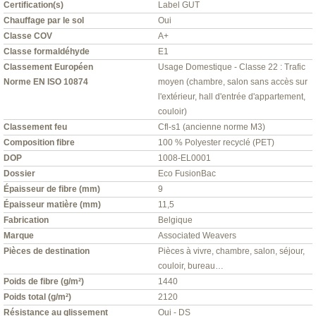
Certification(s)
Label GUT
Chauffage par le sol
Oui
Classe COV
A+
Classe formaldéhyde
E1
Classement Européen
Usage Domestique - Classe 22 : Trafic
Norme EN ISO 10874
moyen (chambre, salon sans accès sur
l'extérieur, hall d'entrée d'appartement,
couloir)
Classement feu
Cfl-s1 (ancienne norme M3)
Composition fibre
100 % Polyester recyclé (PET)
DOP
1008-EL0001
Dossier
Eco FusionBac
Épaisseur de fibre (mm)
9
Épaisseur matière (mm)
11,5
Fabrication
Belgique
Marque
Associated Weavers
Pièces de destination
Pièces à vivre, chambre, salon, séjour,
couloir, bureau…
Poids de fibre (g/m²)
1440
Poids total (g/m²)
2120
Résistance au glissement
Oui - DS