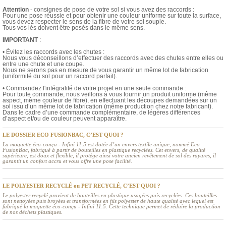
Attention
- consignes de pose de votre sol si vous avez des raccords :
Pour une pose réussie et pour obtenir une couleur uniforme sur toute la surface,
vous devez respecter le sens de la fibre de votre sol souple.
Tous vos lés doivent être posés dans le même sens.
IMPORTANT
:
• Évitez les raccords avec les chutes :
Nous vous déconseillons d’effectuer des raccords avec des chutes entre elles ou
entre une chute et une coupe.
Nous ne serons pas en mesure de vous garantir un même lot de fabrication
(uniformité du sol pour un raccord parfait).
• Commandez l'intégralité de votre projet en une seule commande :
Pour toute commande, nous veillons à vous fournir un produit uniforme (même
aspect, même couleur de fibre), en effectuant les découpes demandées sur un
sol issu d’un même lot de fabrication (même production chez notre fabricant).
Dans le cadre d’une commande complémentaire, de légères différences
d’aspect et/ou de couleur peuvent apparaître.
LE DOSSIER ECO FUSIONBAC, C’EST QUOI ?
La moquette éco-conçu - Infini 11.5 est dotée d’un envers textile unique, nommé Eco
FusionBac, fabriqué à partir de bouteilles en plastique recyclées. Cet envers, de qualité
supérieure, est doux et flexible, il protège ainsi votre ancien revêtement de sol des rayures, il
garantit un confort accru et vous offre une pose facilité.
LE POLYESTER RECYCLÉ ou PET RECYCLÉ, C’EST QUOI ?
Le polyester recyclé provient de bouteilles en plastique usagées puis recyclées. Ces bouteilles
sont nettoyées puis broyées et transformées en fils polyester de haute qualité avec lequel est
fabriqué la moquette éco-conçu - Infini 11.5. Cette technique permet de réduire la production
de nos déchets plastiques.