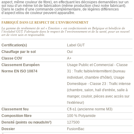
aspect, même couleur de fibre), en effectuant les découpes demandées sur un
sol issu d’un même lot de fabrication (même production chez notre fabricant).
Dans le cadre d’une commande complémentaire, de légères différences
d’aspect et/ou de couleur peuvent apparaître.
FABRIQUÉ DANS LE RESPECT DE L’ENVIRONNEMENT
La gamme de revêtement de sol « Emotion » est confectionnée en Belgique et bénéficie de
l’écolabel GUT. Fabriquée dans le respect de l’environnement et de la santé, pour un nouvel
art de vivre sain et responsable.
Certification(s)
Label GUT
Chauffage par le sol
Oui
Classe COV
A+
Classement Européen
Usage Public et Commercial - Classe
Norme EN ISO 10874
31 : Trafic faible/intermittent (bureau
individuel, chambre d'hôtel), Usage
Domestique - Classe 23 : Trafic intense
(chambre, salon, hall d'entrée, salle à
manger, couloir, pièces avec accès sur
l'extérieur)
Classement feu
Cfl-s1 (ancienne norme M3)
Composition fibre
100 % Polyamide
Densité (points ou nœuds/m²)
127500
Dossier
FusionBac