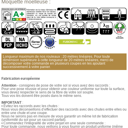
Moquette moelleuse :
Longueur maximum de nos rouleaux : 20 mètres linéaires. Pour toute
dimension supérieure à cette longueur de 20 mètres linéaires, merci de
décomposer votre commande en plusieurs coupes en les ajoutant
successivement à votre panier.
Fabrication européenne
Attention
- consignes de pose de votre sol si vous avez des raccords :
Pour une pose réussie et pour obtenir une couleur uniforme sur toute la surface,
vous devez respecter le sens de la fibre de votre sol souple.
Tous vos lés doivent être posés dans le même sens.
IMPORTANT
:
• Évitez les raccords avec les chutes :
Nous vous déconseillons d’effectuer des raccords avec des chutes entre elles ou
entre une chute et une coupe.
Nous ne serons pas en mesure de vous garantir un même lot de fabrication
(uniformité du sol pour un raccord parfait).
• Commandez l'intégralité de votre projet en une seule commande :
Pour toute commande, nous veillons à vous fournir un produit uniforme (même