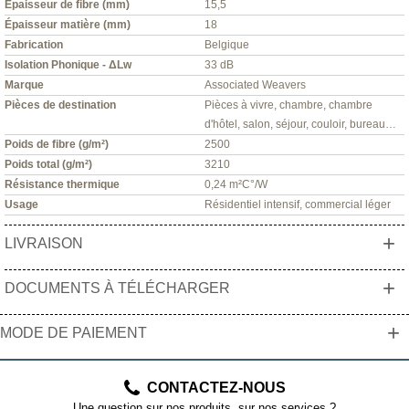
Épaisseur de fibre (mm)
15,5
Épaisseur matière (mm)
18
Fabrication
Belgique
Isolation Phonique - ΔLw
33 dB
Marque
Associated Weavers
Pièces de destination
Pièces à vivre, chambre, chambre
d'hôtel, salon, séjour, couloir, bureau…
Poids de fibre (g/m²)
2500
Poids total (g/m²)
3210
Résistance thermique
0,24 m²C°/W
Usage
Résidentiel intensif, commercial léger
+
LIVRAISON
+
DOCUMENTS À TÉLÉCHARGER
+
MODE DE PAIEMENT
CONTACTEZ-NOUS
Une question sur nos produits, sur nos services ?