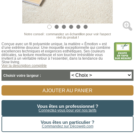
Notre conseil : commandez un échantillon pour voir l’aspect
réel du produit !
Conçue avec un fil polyamide unique, la matière « Émotion » est
d’une extrême douceur. Une moquette exceptionnelle qui combine
excellences techniques et exigences esthétiques. Ses couleurs
délicates, sa texture moelleuse et son toucher irrésistible vous
invitent à un véritable retour à l’essentiel, dans la tendance du
Slow living.
Voir la description complète
Choisir votre largeur :
AJOUTER AU PANIER
Vous êtes un professionnel ?
Connectez-vous pour voir nos tarifs
Vous êtes un particulier ?
Commandez sur Décoweb.com