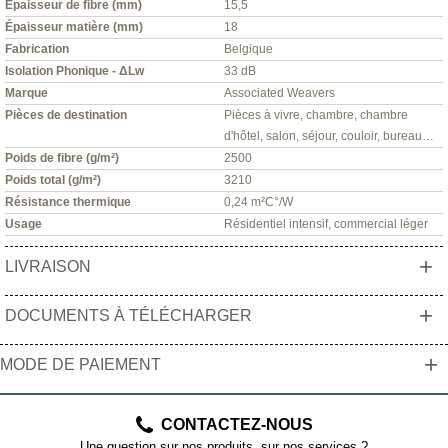
Épaisseur de fibre (mm)
15,5
Épaisseur matière (mm)
18
Fabrication
Belgique
Isolation Phonique - ΔLw
33 dB
Marque
Associated Weavers
Pièces de destination
Pièces à vivre, chambre, chambre
d'hôtel, salon, séjour, couloir, bureau…
Poids de fibre (g/m²)
2500
Poids total (g/m²)
3210
Résistance thermique
0,24 m²C°/W
Usage
Résidentiel intensif, commercial léger
+
LIVRAISON
+
DOCUMENTS À TÉLÉCHARGER
+
MODE DE PAIEMENT
CONTACTEZ-NOUS
Une question sur nos produits, sur nos services ?