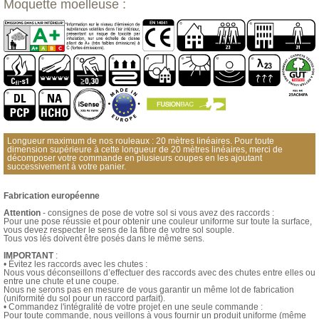
Moquette moelleuse :
Longueur maximum de nos rouleaux : 20 mètres linéaires. Pour toute
dimension supérieure à cette longueur de 20 mètres linéaires, merci de
décomposer votre commande en plusieurs coupes en les ajoutant
successivement à votre panier.
Fabrication européenne
Attention
- consignes de pose de votre sol si vous avez des raccords :
Pour une pose réussie et pour obtenir une couleur uniforme sur toute la surface,
vous devez respecter le sens de la fibre de votre sol souple.
Tous vos lés doivent être posés dans le même sens.
IMPORTANT
:
• Évitez les raccords avec les chutes :
Nous vous déconseillons d’effectuer des raccords avec des chutes entre elles ou
entre une chute et une coupe.
Nous ne serons pas en mesure de vous garantir un même lot de fabrication
(uniformité du sol pour un raccord parfait).
• Commandez l'intégralité de votre projet en une seule commande :
Pour toute commande, nous veillons à vous fournir un produit uniforme (même