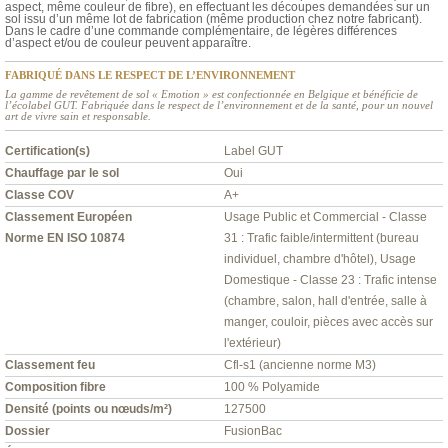
aspect, même couleur de fibre), en effectuant les découpes demandées sur un
sol issu d’un même lot de fabrication (même production chez notre fabricant).
Dans le cadre d’une commande complémentaire, de légères différences
d’aspect et/ou de couleur peuvent apparaître.
FABRIQUÉ DANS LE RESPECT DE L’ENVIRONNEMENT
La gamme de revêtement de sol « Emotion » est confectionnée en Belgique et bénéficie de
l’écolabel GUT. Fabriquée dans le respect de l’environnement et de la santé, pour un nouvel
art de vivre sain et responsable.
Certification(s)
Label GUT
Chauffage par le sol
Oui
Classe COV
A+
Classement Européen
Usage Public et Commercial - Classe
Norme EN ISO 10874
31 : Trafic faible/intermittent (bureau
individuel, chambre d'hôtel), Usage
Domestique - Classe 23 : Trafic intense
(chambre, salon, hall d'entrée, salle à
manger, couloir, pièces avec accès sur
l'extérieur)
Classement feu
Cfl-s1 (ancienne norme M3)
Composition fibre
100 % Polyamide
Densité (points ou nœuds/m²)
127500
Dossier
FusionBac