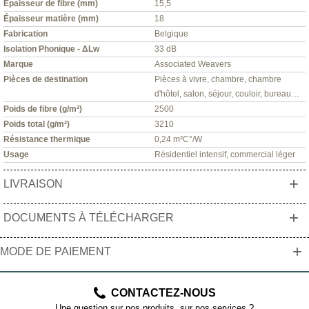
Épaisseur de fibre (mm)
15,5
Épaisseur matière (mm)
18
Fabrication
Belgique
Isolation Phonique - ΔLw
33 dB
Marque
Associated Weavers
Pièces de destination
Pièces à vivre, chambre, chambre
d'hôtel, salon, séjour, couloir, bureau…
Poids de fibre (g/m²)
2500
Poids total (g/m²)
3210
Résistance thermique
0,24 m²C°/W
Usage
Résidentiel intensif, commercial léger
+
LIVRAISON
+
DOCUMENTS À TÉLÉCHARGER
+
MODE DE PAIEMENT
CONTACTEZ-NOUS
Une question sur nos produits, sur nos services ?