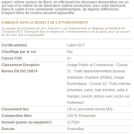
aspect, même couleur de fibre), en effectuant les découpes demandées sur un
sol issu d’un même lot de fabrication (même production chez notre fabricant).
Dans le cadre d’une commande complémentaire, de légères différences
d’aspect et/ou de couleur peuvent apparaître.
FABRIQUÉ DANS LE RESPECT DE L’ENVIRONNEMENT
La gamme de revêtement de sol « Emotion » est confectionnée en Belgique et bénéficie de
l’écolabel GUT. Fabriquée dans le respect de l’environnement et de la santé, pour un nouvel
art de vivre sain et responsable.
Certification(s)
Label GUT
Chauffage par le sol
Oui
Classe COV
A+
Classement Européen
Usage Public et Commercial - Classe
Norme EN ISO 10874
31 : Trafic faible/intermittent (bureau
individuel, chambre d'hôtel), Usage
Domestique - Classe 23 : Trafic intense
(chambre, salon, hall d'entrée, salle à
manger, couloir, pièces avec accès sur
l'extérieur)
Classement feu
Cfl-s1 (ancienne norme M3)
Composition fibre
100 % Polyamide
Densité (points ou nœuds/m²)
127500
Dossier
FusionBac