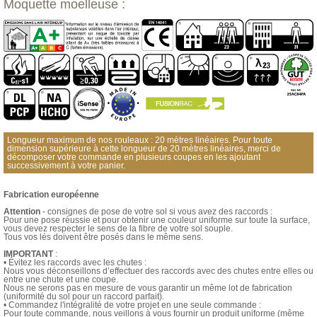
Moquette moelleuse :
Longueur maximum de nos rouleaux : 20 mètres linéaires. Pour toute
dimension supérieure à cette longueur de 20 mètres linéaires, merci de
décomposer votre commande en plusieurs coupes en les ajoutant
successivement à votre panier.
Fabrication européenne
Attention
- consignes de pose de votre sol si vous avez des raccords :
Pour une pose réussie et pour obtenir une couleur uniforme sur toute la surface,
vous devez respecter le sens de la fibre de votre sol souple.
Tous vos lés doivent être posés dans le même sens.
IMPORTANT
:
• Évitez les raccords avec les chutes :
Nous vous déconseillons d’effectuer des raccords avec des chutes entre elles ou
entre une chute et une coupe.
Nous ne serons pas en mesure de vous garantir un même lot de fabrication
(uniformité du sol pour un raccord parfait).
• Commandez l'intégralité de votre projet en une seule commande :
Pour toute commande, nous veillons à vous fournir un produit uniforme (même