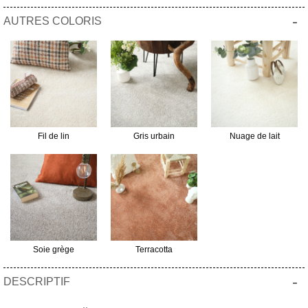
-
AUTRES COLORIS
Fil de lin
Gris urbain
Nuage de lait
Soie grège
Terracotta
-
DESCRIPTIF