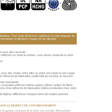
néaires. Pour toute dimension supérieure à cette longueur de
 commande en plusieurs coupes en les ajoutant
us avez des raccords :
 uniforme sur toute la surface, vous devez respecter le sens
ns.
 avec des chutes entre elles ou entre une chute et une coupe.
 même lot de fabrication (uniformité du sol pour un raccord
 seule commande :
r un produit uniforme (même aspect, même couleur de fibre),
issu d’un même lot de fabrication (même production chez notre
 légères différences d’aspect et/ou de couleur peuvent
 DANS LE RESPECT DE L’ENVIRONNEMENT
ut de gamme contenant de la laine non recyclée. Elle présente