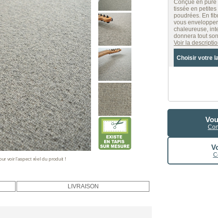
Conçue en pure l
tissée en petite
poudrées. En fib
vous envelopper
chaleureuse, int
donnera tout son
Voir la descript
Choisir votre l
Vou
Con
Vo
C
 voir l’aspect réel du produit !
LIVRAISON