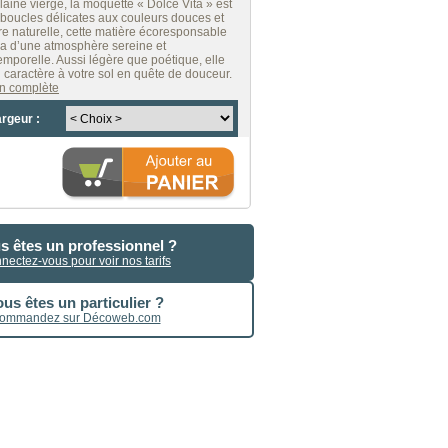
aine vierge, la moquette « Dolce Vita » est
s boucles délicates aux couleurs douces et
re naturelle, cette matière écoresponsable
a d’une atmosphère sereine et
emporelle. Aussi légère que poétique, elle
 caractère à votre sol en quête de douceur.
ion complète
argeur :
s êtes un professionnel ?
nectez-vous pour voir nos tarifs
us êtes un particulier ?
ommandez sur Décoweb.com