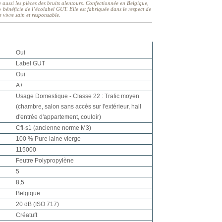
e aussi les pièces des bruits alentours. Confectionnée en Belgique,
 bénéficie de l’écolabel GUT. Elle est fabriquée dans le respect de
 vivre sain et responsable.
Oui
Label GUT
Oui
A+
Usage Domestique - Classe 22 : Trafic moyen
(chambre, salon sans accès sur l'extérieur, hall
d'entrée d'appartement, couloir)
Cfl-s1 (ancienne norme M3)
100 % Pure laine vierge
115000
Feutre Polypropylène
5
8,5
Belgique
20 dB (ISO 717)
Créatuft