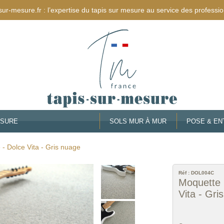
sur-mesure.fr : l’expertise du tapis sur mesure au service des professio
ESURE
SOLS MUR À MUR
POSE & EN
 - Dolce Vita - Gris nuage
Réf :
DOL004C
Moquette n
Vita - Gri