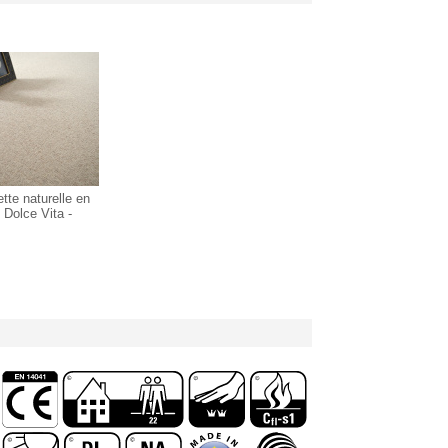
tte naturelle en
- Dolce Vita -