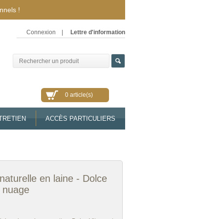
nnels !
Connexion
|
Lettre d'information
0 article(s)
TRETIEN
ACCÈS PARTICULIERS
aturelle en laine - Dolce
s nuage