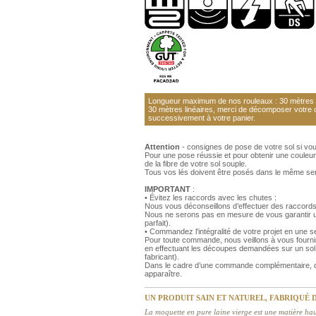
Longueur maximum de nos rouleaux : 30 mètres li
30 mètres linéaires, merci de décomposer votre
successivement à votre panier.
Attention
- consignes de pose de votre sol si vo
Pour une pose réussie et pour obtenir une couleur
de la fibre de votre sol souple.
Tous vos lés doivent être posés dans le même se
IMPORTANT
:
• Évitez les raccords avec les chutes :
Nous vous déconseillons d’effectuer des raccords
Nous ne serons pas en mesure de vous garantir un
parfait).
• Commandez l'intégralité de votre projet en une
Pour toute commande, nous veillons à vous fourni
en effectuant les découpes demandées sur un sol 
fabricant).
Dans le cadre d’une commande complémentaire, de
apparaître.
UN PRODUIT SAIN ET NATUREL, FABRIQUÉ
La moquette en pure laine vierge est une matière ha