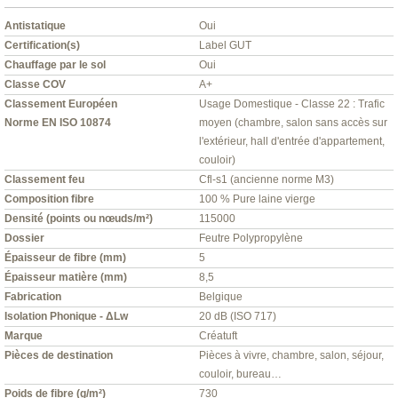
Antistatique
Oui
Certification(s)
Label GUT
Chauffage par le sol
Oui
Classe COV
A+
Classement Européen
Usage Domestique - Classe 22 : Trafic
Norme EN ISO 10874
moyen (chambre, salon sans accès sur
l'extérieur, hall d'entrée d'appartement,
couloir)
Classement feu
Cfl-s1 (ancienne norme M3)
Composition fibre
100 % Pure laine vierge
Densité (points ou nœuds/m²)
115000
Dossier
Feutre Polypropylène
Épaisseur de fibre (mm)
5
Épaisseur matière (mm)
8,5
Fabrication
Belgique
Isolation Phonique - ΔLw
20 dB (ISO 717)
Marque
Créatuft
Pièces de destination
Pièces à vivre, chambre, salon, séjour,
couloir, bureau…
Poids de fibre (g/m²)
730