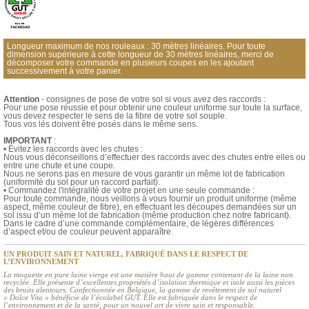
Longueur maximum de nos rouleaux : 30 mètres linéaires. Pour toute
dimension supérieure à cette longueur de 30 mètres linéaires, merci de
décomposer votre commande en plusieurs coupes en les ajoutant
successivement à votre panier.
Attention
- consignes de pose de votre sol si vous avez des raccords :
Pour une pose réussie et pour obtenir une couleur uniforme sur toute la surface,
vous devez respecter le sens de la fibre de votre sol souple.
Tous vos lés doivent être posés dans le même sens.
IMPORTANT
:
• Évitez les raccords avec les chutes :
Nous vous déconseillons d’effectuer des raccords avec des chutes entre elles ou
entre une chute et une coupe.
Nous ne serons pas en mesure de vous garantir un même lot de fabrication
(uniformité du sol pour un raccord parfait).
• Commandez l'intégralité de votre projet en une seule commande :
Pour toute commande, nous veillons à vous fournir un produit uniforme (même
aspect, même couleur de fibre), en effectuant les découpes demandées sur un
sol issu d’un même lot de fabrication (même production chez notre fabricant).
Dans le cadre d’une commande complémentaire, de légères différences
d’aspect et/ou de couleur peuvent apparaître.
UN PRODUIT SAIN ET NATUREL, FABRIQUÉ DANS LE RESPECT DE
L’ENVIRONNEMENT
La moquette en pure laine vierge est une matière haut de gamme contenant de la laine non
recyclée. Elle présente d’excellentes propriétés d’isolation thermique et isole aussi les pièces
des bruits alentours. Confectionnée en Belgique, la gamme de revêtement de sol naturel
« Dolce Vita » bénéficie de l’écolabel GUT. Elle est fabriquée dans le respect de
l’environnement et de la santé, pour un nouvel art de vivre sain et responsable.