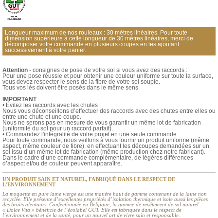
Longueur maximum de nos rouleaux : 30 mètres linéaires. Pour toute
dimension supérieure à cette longueur de 30 mètres linéaires, merci de
décomposer votre commande en plusieurs coupes en les ajoutant
successivement à votre panier.
Attention
- consignes de pose de votre sol si vous avez des raccords :
Pour une pose réussie et pour obtenir une couleur uniforme sur toute la surface,
vous devez respecter le sens de la fibre de votre sol souple.
Tous vos lés doivent être posés dans le même sens.
IMPORTANT
:
• Évitez les raccords avec les chutes :
Nous vous déconseillons d’effectuer des raccords avec des chutes entre elles ou
entre une chute et une coupe.
Nous ne serons pas en mesure de vous garantir un même lot de fabrication
(uniformité du sol pour un raccord parfait).
• Commandez l'intégralité de votre projet en une seule commande :
Pour toute commande, nous veillons à vous fournir un produit uniforme (même
aspect, même couleur de fibre), en effectuant les découpes demandées sur un
sol issu d’un même lot de fabrication (même production chez notre fabricant).
Dans le cadre d’une commande complémentaire, de légères différences
d’aspect et/ou de couleur peuvent apparaître.
UN PRODUIT SAIN ET NATUREL, FABRIQUÉ DANS LE RESPECT DE
L’ENVIRONNEMENT
La moquette en pure laine vierge est une matière haut de gamme contenant de la laine non
recyclée. Elle présente d’excellentes propriétés d’isolation thermique et isole aussi les pièces
des bruits alentours. Confectionnée en Belgique, la gamme de revêtement de sol naturel
« Dolce Vita » bénéficie de l’écolabel GUT. Elle est fabriquée dans le respect de
l’environnement et de la santé, pour un nouvel art de vivre sain et responsable.