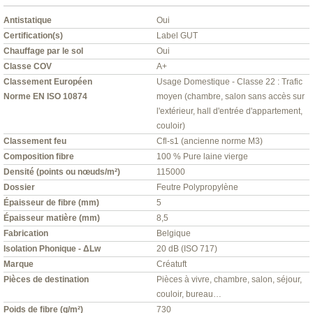
Antistatique
Oui
Certification(s)
Label GUT
Chauffage par le sol
Oui
Classe COV
A+
Classement Européen
Usage Domestique - Classe 22 : Trafic
Norme EN ISO 10874
moyen (chambre, salon sans accès sur
l'extérieur, hall d'entrée d'appartement,
couloir)
Classement feu
Cfl-s1 (ancienne norme M3)
Composition fibre
100 % Pure laine vierge
Densité (points ou nœuds/m²)
115000
Dossier
Feutre Polypropylène
Épaisseur de fibre (mm)
5
Épaisseur matière (mm)
8,5
Fabrication
Belgique
Isolation Phonique - ΔLw
20 dB (ISO 717)
Marque
Créatuft
Pièces de destination
Pièces à vivre, chambre, salon, séjour,
couloir, bureau…
Poids de fibre (g/m²)
730