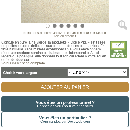
Notre conseil : commandez un échantillon pour voir l’aspect
réel du produit !
Conçue en pure laine vierge, la moquette « Dolce Vita » est tissée
en petites boucles délicates aux couleurs douces et poudrées. En
fibre naturelle, cette matière écoresponsable vous enveloppera
d’une atmosphère sereine et chaleureuse, intemporelle. Aussi
légère que poétique, elle donnera tout son caractère à votre sol en
quête de douceur.
Voir la description complète
Choisir votre largeur :
AJOUTER AU PANIER
Vous êtes un professionnel ?
Connectez-vous pour voir nos tarifs
Vous êtes un particulier ?
Commandez sur Décoweb.com