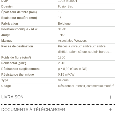
DOP
1008-BL0001
Dossier
FusionBac
Épaisseur de fibre (mm)
13
Épaisseur matière (mm)
15
Fabrication
Belgique
Isolation Phonique - ΔLw
31 dB
Jauge
1/10"
Marque
Associated Weavers
Pièces de destination
Pièces à vivre, chambre, chambre
d'hôtel, salon, séjour, couloir, bureau…
Poids de fibre (g/m²)
1800
Poids total (g/m²)
2510
Résistance au glissement
µ ≥ 0,30 (Classe DS)
Résistance thermique
0,15 m²K/W
Type
Velours
Usage
Résidentiel intensif, commercial modéré
+
LIVRAISON
+
DOCUMENTS À TÉLÉCHARGER