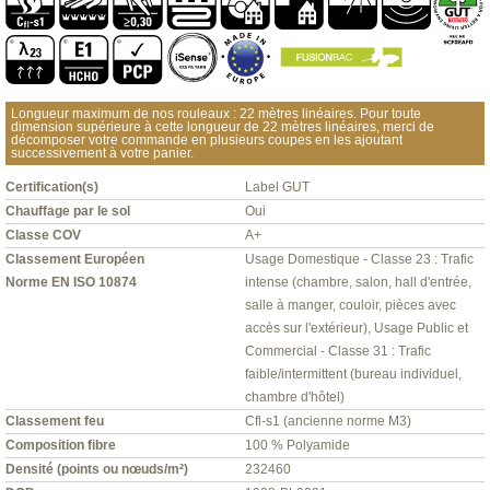
Longueur maximum de nos rouleaux : 22 mètres linéaires. Pour toute
dimension supérieure à cette longueur de 22 mètres linéaires, merci de
décomposer votre commande en plusieurs coupes en les ajoutant
successivement à votre panier.
Certification(s)
Label GUT
Chauffage par le sol
Oui
Classe COV
A+
Classement Européen
Usage Domestique - Classe 23 : Trafic
Norme EN ISO 10874
intense (chambre, salon, hall d'entrée,
salle à manger, couloir, pièces avec
accès sur l'extérieur), Usage Public et
Commercial - Classe 31 : Trafic
faible/intermittent (bureau individuel,
chambre d'hôtel)
Classement feu
Cfl-s1 (ancienne norme M3)
Composition fibre
100 % Polyamide
Densité (points ou nœuds/m²)
232460