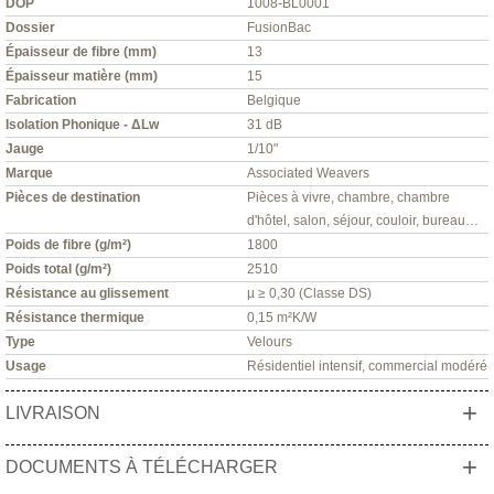
DOP
1008-BL0001
Dossier
FusionBac
Épaisseur de fibre (mm)
13
Épaisseur matière (mm)
15
Fabrication
Belgique
Isolation Phonique - ΔLw
31 dB
Jauge
1/10"
Marque
Associated Weavers
Pièces de destination
Pièces à vivre, chambre, chambre
d'hôtel, salon, séjour, couloir, bureau…
Poids de fibre (g/m²)
1800
Poids total (g/m²)
2510
Résistance au glissement
µ ≥ 0,30 (Classe DS)
Résistance thermique
0,15 m²K/W
Type
Velours
Usage
Résidentiel intensif, commercial modéré
+
LIVRAISON
+
DOCUMENTS À TÉLÉCHARGER