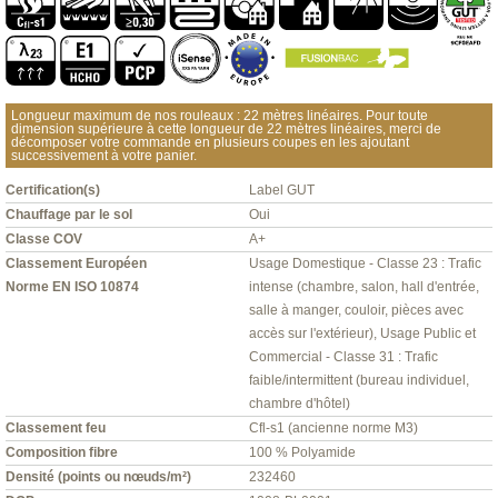
Longueur maximum de nos rouleaux : 22 mètres linéaires. Pour toute
dimension supérieure à cette longueur de 22 mètres linéaires, merci de
décomposer votre commande en plusieurs coupes en les ajoutant
successivement à votre panier.
Certification(s)
Label GUT
Chauffage par le sol
Oui
Classe COV
A+
Classement Européen
Usage Domestique - Classe 23 : Trafic
Norme EN ISO 10874
intense (chambre, salon, hall d'entrée,
salle à manger, couloir, pièces avec
accès sur l'extérieur), Usage Public et
Commercial - Classe 31 : Trafic
faible/intermittent (bureau individuel,
chambre d'hôtel)
Classement feu
Cfl-s1 (ancienne norme M3)
Composition fibre
100 % Polyamide
Densité (points ou nœuds/m²)
232460