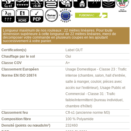
Longueur maximum de nos rouleaux : 22 mètres linéaires. Pour toute
dimension supérieure à cette longueur de 22 mètres linéaires, merci de
décomposer votre commande en plusieurs coupes en les ajoutant
successivement à votre panier.
Certification(s)
Label GUT
Chauffage par le sol
Oui
Classe COV
A+
Classement Européen
Usage Domestique - Classe 23 : Trafic
Norme EN ISO 10874
intense (chambre, salon, hall d'entrée,
salle à manger, couloir, pièces avec
accès sur l'extérieur), Usage Public et
Commercial - Classe 31 : Trafic
faible/intermittent (bureau individuel,
chambre d'hôtel)
Classement feu
Cfl-s1 (ancienne norme M3)
Composition fibre
100 % Polyamide
Densité (points ou nœuds/m²)
232460