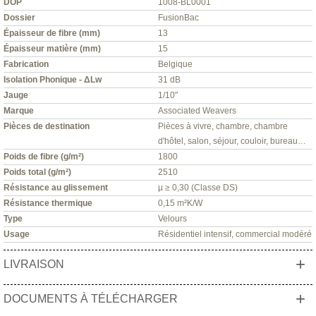
DOP
1008-BL0001
Dossier
FusionBac
Épaisseur de fibre (mm)
13
Épaisseur matière (mm)
15
Fabrication
Belgique
Isolation Phonique - ΔLw
31 dB
Jauge
1/10"
Marque
Associated Weavers
Pièces de destination
Pièces à vivre, chambre, chambre
d'hôtel, salon, séjour, couloir, bureau…
Poids de fibre (g/m²)
1800
Poids total (g/m²)
2510
Résistance au glissement
µ ≥ 0,30 (Classe DS)
Résistance thermique
0,15 m²K/W
Type
Velours
Usage
Résidentiel intensif, commercial modéré
+
LIVRAISON
+
DOCUMENTS À TÉLÉCHARGER