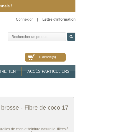
nnels !
Connexion
|
Lettre d'information
0 article(s)
TRETIEN
ACCÈS PARTICULIERS
 brosse - Fibre de coco 17
relles de coco et teinture naturelle, filées à