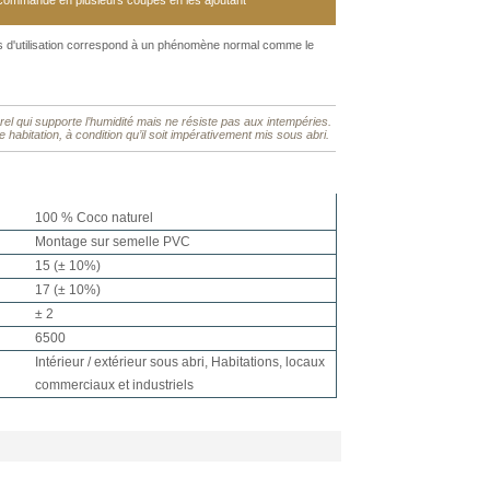
 commande en plusieurs coupes en les ajoutant
s d'utilisation correspond à un phénomène normal comme le
rel qui supporte l’humidité mais ne résiste pas aux intempéries.
tre habitation, à condition qu’il soit impérativement mis sous abri.
100 % Coco naturel
Montage sur semelle PVC
15 (± 10%)
17 (± 10%)
± 2
6500
Intérieur / extérieur sous abri, Habitations, locaux
commerciaux et industriels