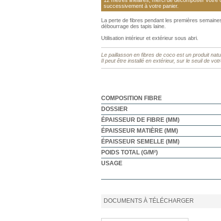
12 mètres linéaires, merci de décomposer votre
successivement à votre panier.
La perte de fibres pendant les premières semaine
débourrage des tapis laine.
Utilisation intérieur et extérieur sous abri.
Le paillasson en fibres de coco est un produit natu
Il peut être installé en extérieur, sur le seuil de vo
COMPOSITION FIBRE
DOSSIER
ÉPAISSEUR DE FIBRE (MM)
ÉPAISSEUR MATIÈRE (MM)
ÉPAISSEUR SEMELLE (MM)
POIDS TOTAL (G/M²)
USAGE
DOCUMENTS À TÉLÉCHARGER