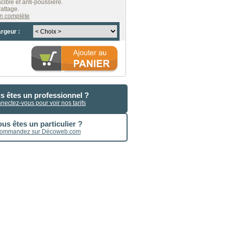
cible et anti-poussière.
attage.
ion complète
argeur :
s êtes un professionnel ?
nectez-vous pour voir nos tarifs
us êtes un particulier ?
ommandez sur Décoweb.com