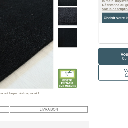
la main. Imputres
Résistance au gr
Voir la descript
Choisir votre l
Vou
Con
Vo
C
 voir l’aspect réel du produit !
LIVRAISON