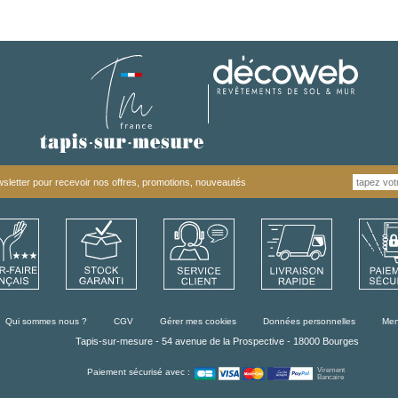
letter pour recevoir nos offres, promotions, nouveautés
Qui sommes nous ?
CGV
Gérer mes cookies
Données personnelles
Men
Tapis-sur-mesure - 54 avenue de la Prospective - 18000 Bourges
Virement
Paiement sécurisé avec :
Bancaire