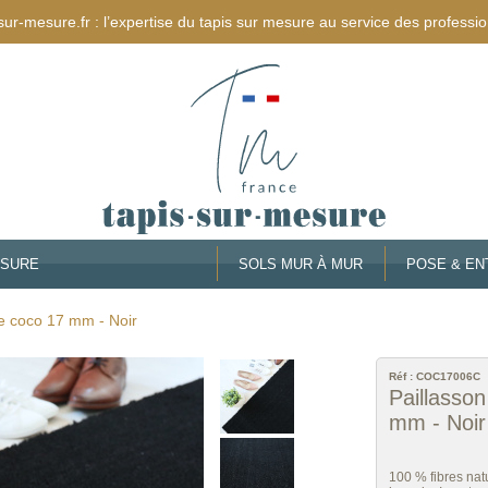
sur-mesure.fr : l’expertise du tapis sur mesure au service des professio
ESURE
SOLS MUR À MUR
POSE & EN
de coco 17 mm - Noir
Réf :
COC17006C
Paillasson
mm - Noir
100 % fibres natu