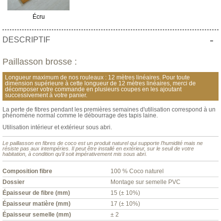
Écru
-
DESCRIPTIF
Paillasson brosse :
Longueur maximum de nos rouleaux : 12 mètres linéaires. Pour toute
dimension supérieure à cette longueur de 12 mètres linéaires, merci de
décomposer votre commande en plusieurs coupes en les ajoutant
successivement à votre panier.
La perte de fibres pendant les premières semaines d'utilisation correspond à un
phénomène normal comme le débourrage des tapis laine.
Utilisation intérieur et extérieur sous abri.
Le paillasson en fibres de coco est un produit naturel qui supporte l’humidité mais ne
résiste pas aux intempéries. Il peut être installé en extérieur, sur le seuil de votre
habitation, à condition qu’il soit impérativement mis sous abri.
Composition fibre
100 % Coco naturel
Dossier
Montage sur semelle PVC
Épaisseur de fibre (mm)
15 (± 10%)
Épaisseur matière (mm)
17 (± 10%)
Épaisseur semelle (mm)
± 2