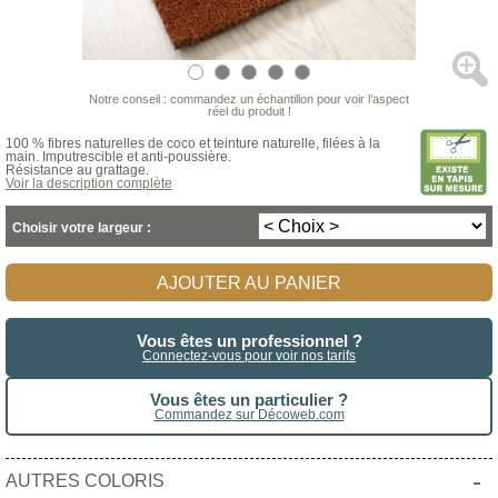
Notre conseil : commandez un échantillon pour voir l’aspect
réel du produit !
100 % fibres naturelles de coco et teinture naturelle, filées à la
main. Imputrescible et anti-poussière.
Résistance au grattage.
Voir la description complète
Choisir votre largeur :
AJOUTER AU PANIER
Vous êtes un professionnel ?
Connectez-vous pour voir nos tarifs
Vous êtes un particulier ?
Commandez sur Décoweb.com
-
AUTRES COLORIS