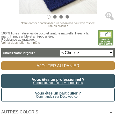
Notre conseil : commandez un échantillon pour voir l’aspect
réel du produit !
100 % fibres naturelles de coco et teinture naturelle, filées à la
main. Imputrescible et anti-poussière.
Résistance au grattage.
Voir la description complète
Choisir votre largeur :
AJOUTER AU PANIER
Vous êtes un professionnel ?
Connectez-vous pour voir nos tarifs
Vous êtes un particulier ?
Commandez sur Décoweb.com
-
AUTRES COLORIS