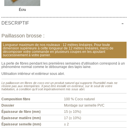
Écru
-
DESCRIPTIF
Paillasson brosse :
Longueur maximum de nos rouleaux : 12 mètres linéaires. Pour toute
dimension supérieure à cette longueur de 12 mètres linéaires, merci de
décomposer votre commande en plusieurs coupes en les ajoutant
successivement à votre panier.
La perte de fibres pendant les premières semaines d'utilisation correspond à un
phénomène normal comme le débourrage des tapis laine.
Utilisation intérieur et extérieur sous abri.
Le paillasson en fibres de coco est un produit naturel qui supporte l’humidité mais ne
résiste pas aux intempéries. Il peut être installé en extérieur, sur le seuil de votre
habitation, à condition qu’il soit impérativement mis sous abri.
Composition fibre
100 % Coco naturel
Dossier
Montage sur semelle PVC
Épaisseur de fibre (mm)
15 (± 10%)
Épaisseur matière (mm)
17 (± 10%)
Épaisseur semelle (mm)
± 2