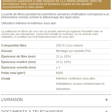
dimension supérieure à cette longueur de 12,5 mètres linéaires, merci de
décomposer votre commande en plusieurs coupes en les ajoutant
successivement à votre panier.
La perte de fibres pendant les premières semaines d'utilisation correspond à un
phénomène normal comme le débourrage des tapis laine.
Utilisation intérieur et extérieur sous abri.
Le paillasson en fibres de coco est un produit naturel qui supporte l’humidité mais ne
résiste pas aux intempéries. Il peut être installé en extérieur, sur le seuil de votre
habitation, à condition qu’il soit impérativement mis sous abri.
Composition fibre
100 % Coco naturel
Dossier
Montage sur semelle PVC
Épaisseur de fibre (mm)
21 (± 10%)
Épaisseur matière (mm)
23 (± 10%)
Épaisseur semelle (mm)
± 2
Poids total (g/m²)
8000
Usage
Intérieur / extérieur sous abri,
Habitations, locaux commerciaux et
industriels
+
LIVRAISON
+
DOCUMENTS À TÉLÉCHARGER