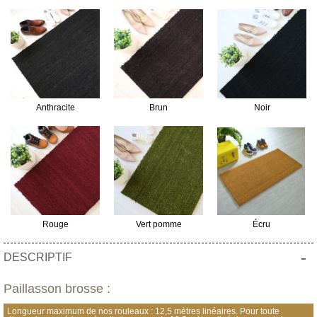
Anthracite
Brun
Noir
Rouge
Vert pomme
Écru
-
DESCRIPTIF
Paillasson brosse :
Longueur maximum de nos rouleaux : 12,5 mètres linéaires. Pour toute