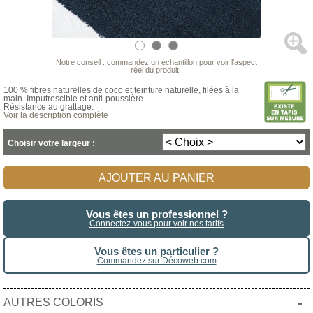
Notre conseil : commandez un échantillon pour voir l’aspect
réel du produit !
100 % fibres naturelles de coco et teinture naturelle, filées à la
main. Imputrescible et anti-poussière.
Résistance au grattage.
Voir la description complète
Choisir votre largeur :
AJOUTER AU PANIER
Vous êtes un professionnel ?
Connectez-vous pour voir nos tarifs
Vous êtes un particulier ?
Commandez sur Décoweb.com
-
AUTRES COLORIS