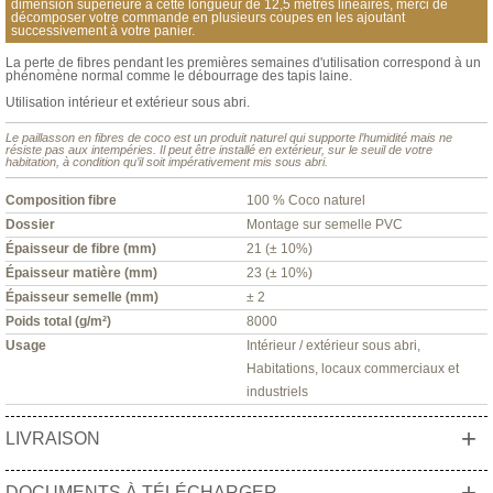
dimension supérieure à cette longueur de 12,5 mètres linéaires, merci de
décomposer votre commande en plusieurs coupes en les ajoutant
successivement à votre panier.
La perte de fibres pendant les premières semaines d'utilisation correspond à un
phénomène normal comme le débourrage des tapis laine.
Utilisation intérieur et extérieur sous abri.
Le paillasson en fibres de coco est un produit naturel qui supporte l’humidité mais ne
résiste pas aux intempéries. Il peut être installé en extérieur, sur le seuil de votre
habitation, à condition qu’il soit impérativement mis sous abri.
Composition fibre
100 % Coco naturel
Dossier
Montage sur semelle PVC
Épaisseur de fibre (mm)
21 (± 10%)
Épaisseur matière (mm)
23 (± 10%)
Épaisseur semelle (mm)
± 2
Poids total (g/m²)
8000
Usage
Intérieur / extérieur sous abri,
Habitations, locaux commerciaux et
industriels
+
LIVRAISON
+
DOCUMENTS À TÉLÉCHARGER