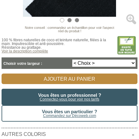
Notre conseil : commandez un échantillon pour voir l’aspect
réel du produit !
100 % fibres naturelles de coco et teinture naturelle, filées à la
main. Imputrescible et anti-poussière.
Résistance au grattage.
Voir la description complète
Choisir votre largeur :
AJOUTER AU PANIER
Vous êtes un professionnel ?
Connectez-vous pour voir nos tarifs
Vous êtes un particulier ?
Commandez sur Décoweb.com
-
AUTRES COLORIS