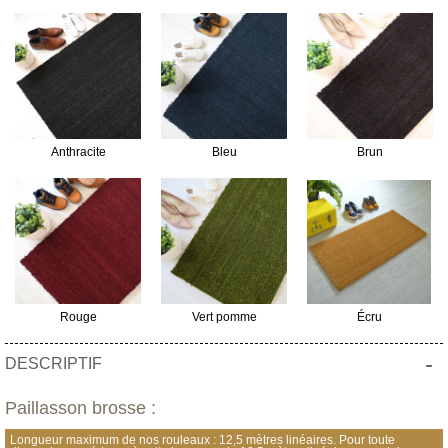
Anthracite
Bleu
Brun
Rouge
Vert pomme
Écru
-
DESCRIPTIF
Paillasson brosse :
Longueur maximum de nos rouleaux : 12,5 mètres linéaires. Pour toute