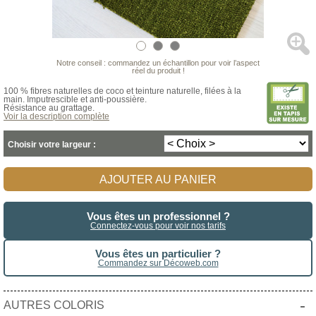
Notre conseil : commandez un échantillon pour voir l’aspect
réel du produit !
100 % fibres naturelles de coco et teinture naturelle, filées à la
main. Imputrescible et anti-poussière.
Résistance au grattage.
Voir la description complète
Choisir votre largeur :
AJOUTER AU PANIER
Vous êtes un professionnel ?
Connectez-vous pour voir nos tarifs
Vous êtes un particulier ?
Commandez sur Décoweb.com
-
AUTRES COLORIS