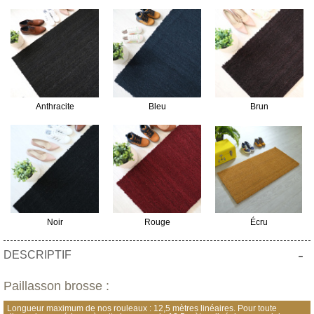
Anthracite
Bleu
Brun
Noir
Rouge
Écru
-
DESCRIPTIF
Paillasson brosse :
Longueur maximum de nos rouleaux : 12,5 mètres linéaires. Pour toute