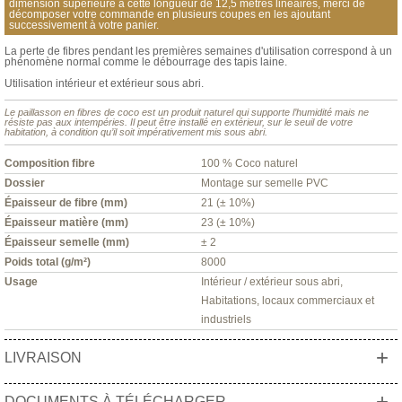
dimension supérieure à cette longueur de 12,5 mètres linéaires, merci de
décomposer votre commande en plusieurs coupes en les ajoutant
successivement à votre panier.
La perte de fibres pendant les premières semaines d'utilisation correspond à un
phénomène normal comme le débourrage des tapis laine.
Utilisation intérieur et extérieur sous abri.
Le paillasson en fibres de coco est un produit naturel qui supporte l’humidité mais ne
résiste pas aux intempéries. Il peut être installé en extérieur, sur le seuil de votre
habitation, à condition qu’il soit impérativement mis sous abri.
Composition fibre
100 % Coco naturel
Dossier
Montage sur semelle PVC
Épaisseur de fibre (mm)
21 (± 10%)
Épaisseur matière (mm)
23 (± 10%)
Épaisseur semelle (mm)
± 2
Poids total (g/m²)
8000
Usage
Intérieur / extérieur sous abri,
Habitations, locaux commerciaux et
industriels
+
LIVRAISON
+
DOCUMENTS À TÉLÉCHARGER