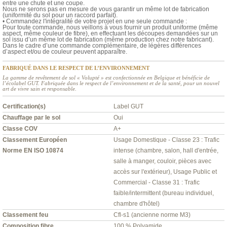
entre une chute et une coupe.
Nous ne serons pas en mesure de vous garantir un même lot de fabrication
(uniformité du sol pour un raccord parfait).
• Commandez l'intégralité de votre projet en une seule commande :
Pour toute commande, nous veillons à vous fournir un produit uniforme (même
aspect, même couleur de fibre), en effectuant les découpes demandées sur un
sol issu d’un même lot de fabrication (même production chez notre fabricant).
Dans le cadre d’une commande complémentaire, de légères différences
d’aspect et/ou de couleur peuvent apparaître.
FABRIQUÉ DANS LE RESPECT DE L’ENVIRONNEMENT
La gamme de revêtement de sol « Volupté » est confectionnée en Belgique et bénéficie de
l’écolabel GUT. Fabriquée dans le respect de l’environnement et de la santé, pour un nouvel
art de vivre sain et responsable.
Certification(s)
Label GUT
Chauffage par le sol
Oui
Classe COV
A+
Classement Européen
Usage Domestique - Classe 23 : Trafic
Norme EN ISO 10874
intense (chambre, salon, hall d'entrée,
salle à manger, couloir, pièces avec
accès sur l'extérieur), Usage Public et
Commercial - Classe 31 : Trafic
faible/intermittent (bureau individuel,
chambre d'hôtel)
Classement feu
Cfl-s1 (ancienne norme M3)
Composition fibre
100 % Polyamide