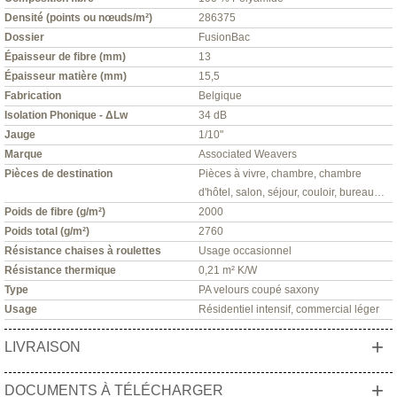
Densité (points ou nœuds/m²)
286375
Dossier
FusionBac
Épaisseur de fibre (mm)
13
Épaisseur matière (mm)
15,5
Fabrication
Belgique
Isolation Phonique - ΔLw
34 dB
Jauge
1/10"
Marque
Associated Weavers
Pièces de destination
Pièces à vivre, chambre, chambre
d'hôtel, salon, séjour, couloir, bureau…
Poids de fibre (g/m²)
2000
Poids total (g/m²)
2760
Résistance chaises à roulettes
Usage occasionnel
Résistance thermique
0,21 m² K/W
Type
PA velours coupé saxony
Usage
Résidentiel intensif, commercial léger
+
LIVRAISON
+
DOCUMENTS À TÉLÉCHARGER