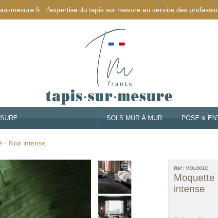
sur-mesure.fr : l’expertise du tapis sur mesure au service des professio
ESURE
SOLS MUR À MUR
POSE & EN
 - Noir intense
Réf :
VOL001C
Moquette 
intense