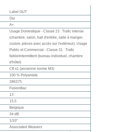
Label GUT
Oui
A+
Usage Domestique - Classe 23 : Trafic intense
(chambre, salon, hall d'entrée, salle à manger,
couloir, pièces avec accès sur l'extérieur), Usage
Public et Commercial - Classe 31 : Trafic
faible/intermittent (bureau individuel, chambre
d'hôtel)
Cfl-s1 (ancienne norme M3)
100 % Polyamide
286375
FusionBac
13
15,5
Belgique
34 dB
1/10"
Associated Weavers