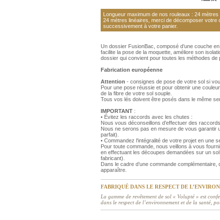
Longueur maximum de nos rouleaux : 24 mètres li
24 mètres linéaires, merci de décomposer votre
successivement à votre panier.
Un dossier FusionBac, composé d’une couche en m
facilite la pose de la moquette, améliore son isola
dossier qui convient pour toutes les méthodes de
Fabrication européenne
Attention
- consignes de pose de votre sol si vo
Pour une pose réussie et pour obtenir une couleur
de la fibre de votre sol souple.
Tous vos lés doivent être posés dans le même se
IMPORTANT
:
• Évitez les raccords avec les chutes :
Nous vous déconseillons d’effectuer des raccords
Nous ne serons pas en mesure de vous garantir un
parfait).
• Commandez l'intégralité de votre projet en une
Pour toute commande, nous veillons à vous fourni
en effectuant les découpes demandées sur un sol 
fabricant).
Dans le cadre d’une commande complémentaire, de
apparaître.
FABRIQUÉ DANS LE RESPECT DE L’ENVIRO
La gamme de revêtement de sol « Volupté » est confe
dans le respect de l’environnement et de la santé, po