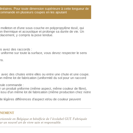
néaires. Pour toute dimension supérieure à cette longueur de
 commande en plusieurs coupes en les ajoutant
olleton et d'une sous-couche en polypropylène tissé, qui
tion thermique et acoustique et prolonge sa durée de vie. Un
 placement, y compris la pose tendue.
us avez des raccords :
 uniforme sur toute la surface, vous devez respecter le sens
ns.
 avec des chutes entre elles ou entre une chute et une coupe.
 même lot de fabrication (uniformité du sol pour un raccord
 seule commande :
r un produit uniforme (même aspect, même couleur de fibre),
issu d’un même lot de fabrication (même production chez notre
 légères différences d’aspect et/ou de couleur peuvent
NNEMENT
ctionnée en Belgique et bénéficie de l’écolabel GUT. Fabriquée
ur un nouvel art de vivre sain et responsable.