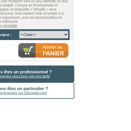
 une invitation vers un lieu intimiste où tout
t volupté. Conçue en fil polyamide et
gique, la moquette « Volupté » vous
douceur. Une matière forte et simple à la
rs organiques, pour les personnalités en
 intérieure.
ion complète
argeur :
s êtes un professionnel ?
nectez-vous pour voir nos tarifs
us êtes un particulier ?
ommandez sur Décoweb.com