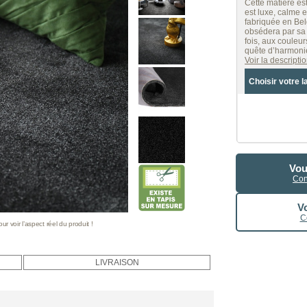
Cette matière est
est luxe, calme e
fabriquée en Bel
obsédera par sa 
fois, aux couleu
quête d’harmonie
Voir la descript
Choisir votre l
Vou
Con
Vo
C
 voir l’aspect réel du produit !
LIVRAISON