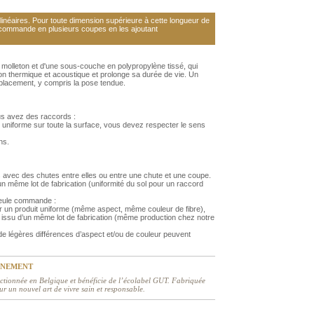
néaires. Pour toute dimension supérieure à cette longueur de
 commande en plusieurs coupes en les ajoutant
olleton et d'une sous-couche en polypropylène tissé, qui
tion thermique et acoustique et prolonge sa durée de vie. Un
 placement, y compris la pose tendue.
us avez des raccords :
 uniforme sur toute la surface, vous devez respecter le sens
ns.
 avec des chutes entre elles ou entre une chute et une coupe.
 même lot de fabrication (uniformité du sol pour un raccord
 seule commande :
r un produit uniforme (même aspect, même couleur de fibre),
issu d’un même lot de fabrication (même production chez notre
 légères différences d’aspect et/ou de couleur peuvent
NNEMENT
ctionnée en Belgique et bénéficie de l’écolabel GUT. Fabriquée
ur un nouvel art de vivre sain et responsable.