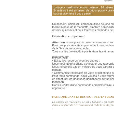
Longueur maximum de nos rouleaux : 24 mètres li
24 mètres linéaires, merci de décomposer votre
successivement à votre panier.
Un dossier FusionBac, composé d’une couche en m
facilite la pose de la moquette, améliore son isola
dossier qui convient pour toutes les méthodes de
Fabrication européenne
Attention
- consignes de pose de votre sol si vo
Pour une pose réussie et pour obtenir une couleur
de la fibre de votre sol souple.
Tous vos lés doivent être posés dans le même se
IMPORTANT
:
• Évitez les raccords avec les chutes :
Nous vous déconseillons d’effectuer des raccords
Nous ne serons pas en mesure de vous garantir un
parfait).
• Commandez l'intégralité de votre projet en une
Pour toute commande, nous veillons à vous fourni
en effectuant les découpes demandées sur un sol 
fabricant).
Dans le cadre d’une commande complémentaire, de
apparaître.
FABRIQUÉ DANS LE RESPECT DE L’ENVIRO
La gamme de revêtement de sol « Volupté » est confe
dans le respect de l’environnement et de la santé, po