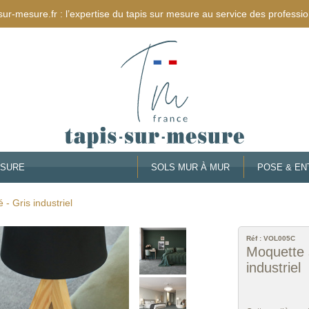
sur-mesure.fr : l’expertise du tapis sur mesure au service des professio
ESURE
SOLS MUR À MUR
POSE & EN
- Gris industriel
Réf :
VOL005C
Moquette 
industriel