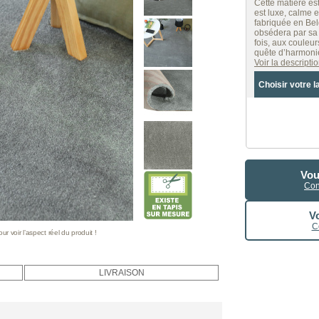
Cette matière est
est luxe, calme e
fabriquée en Bel
obsédera par sa 
fois, aux couleu
quête d’harmonie
Voir la descript
Choisir votre l
Vou
Con
Vo
C
 voir l’aspect réel du produit !
LIVRAISON