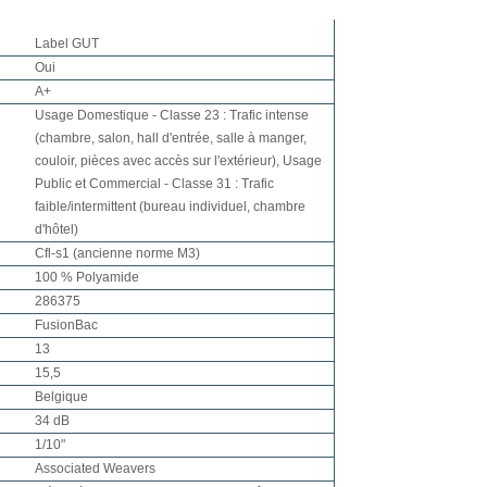
Label GUT
Oui
A+
Usage Domestique - Classe 23 : Trafic intense
(chambre, salon, hall d'entrée, salle à manger,
couloir, pièces avec accès sur l'extérieur), Usage
Public et Commercial - Classe 31 : Trafic
faible/intermittent (bureau individuel, chambre
d'hôtel)
Cfl-s1 (ancienne norme M3)
100 % Polyamide
286375
FusionBac
13
15,5
Belgique
34 dB
1/10"
Associated Weavers