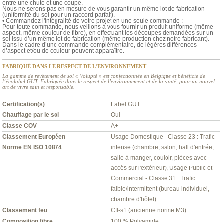
entre une chute et une coupe.
Nous ne serons pas en mesure de vous garantir un même lot de fabrication
(uniformité du sol pour un raccord parfait).
• Commandez l'intégralité de votre projet en une seule commande :
Pour toute commande, nous veillons à vous fournir un produit uniforme (même
aspect, même couleur de fibre), en effectuant les découpes demandées sur un
sol issu d’un même lot de fabrication (même production chez notre fabricant).
Dans le cadre d’une commande complémentaire, de légères différences
d’aspect et/ou de couleur peuvent apparaître.
FABRIQUÉ DANS LE RESPECT DE L’ENVIRONNEMENT
La gamme de revêtement de sol « Volupté » est confectionnée en Belgique et bénéficie de
l’écolabel GUT. Fabriquée dans le respect de l’environnement et de la santé, pour un nouvel
art de vivre sain et responsable.
Certification(s)
Label GUT
Chauffage par le sol
Oui
Classe COV
A+
Classement Européen
Usage Domestique - Classe 23 : Trafic
Norme EN ISO 10874
intense (chambre, salon, hall d'entrée,
salle à manger, couloir, pièces avec
accès sur l'extérieur), Usage Public et
Commercial - Classe 31 : Trafic
faible/intermittent (bureau individuel,
chambre d'hôtel)
Classement feu
Cfl-s1 (ancienne norme M3)
Composition fibre
100 % Polyamide