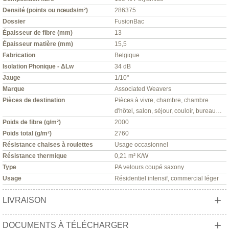
Densité (points ou nœuds/m²)
286375
Dossier
FusionBac
Épaisseur de fibre (mm)
13
Épaisseur matière (mm)
15,5
Fabrication
Belgique
Isolation Phonique - ΔLw
34 dB
Jauge
1/10"
Marque
Associated Weavers
Pièces de destination
Pièces à vivre, chambre, chambre
d'hôtel, salon, séjour, couloir, bureau…
Poids de fibre (g/m²)
2000
Poids total (g/m²)
2760
Résistance chaises à roulettes
Usage occasionnel
Résistance thermique
0,21 m² K/W
Type
PA velours coupé saxony
Usage
Résidentiel intensif, commercial léger
+
LIVRAISON
+
DOCUMENTS À TÉLÉCHARGER