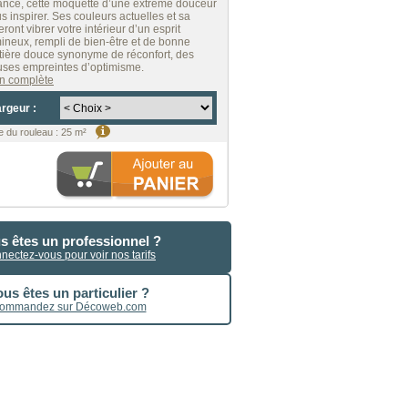
ance, cette moquette d’une extrême douceur
us inspirer. Ses couleurs actuelles et sa
eront vibrer votre intérieur d’un esprit
ineux, rempli de bien-être et de bonne
ière douce synonyme de réconfort, des
uses empreintes d’optimisme.
ion complète
argeur :
 du rouleau
:
25 m²
s êtes un professionnel ?
nectez-vous pour voir nos tarifs
us êtes un particulier ?
ommandez sur Décoweb.com