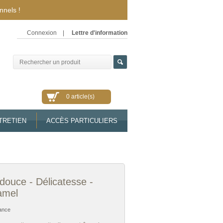
nnels !
Connexion
|
Lettre d'information
0 article(s)
TRETIEN
ACCÈS PARTICULIERS
douce - Délicatesse -
amel