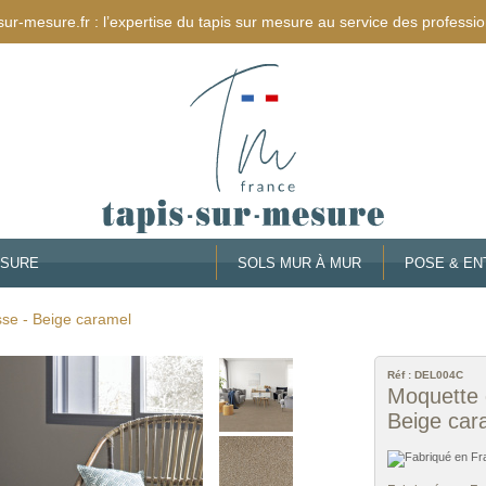
sur-mesure.fr : l’expertise du tapis sur mesure au service des professio
ESURE
SOLS MUR À MUR
POSE & EN
sse - Beige caramel
Réf :
DEL004C
Moquette 
Beige car