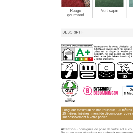
Rouge
Vert sapin
gourmand
DESCRIPTIF
Longueur maximum de nos rouleaux : 25 mètres li
25 mètres linéaires, merci de décomposer votre
successivement à votre panier.
Attention
- consignes de pose de votre sol si vo
Pour une pose réussie et pour obtenir une couleur