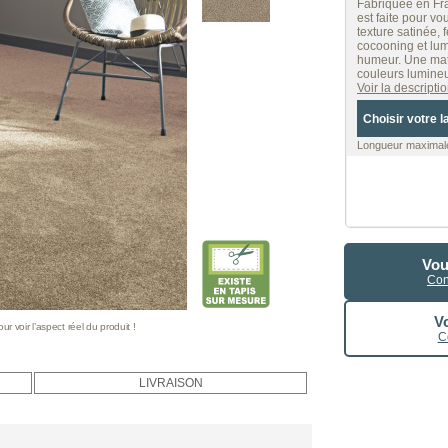
Fabriquée en Fr
est faite pour vo
texture satinée, f
cocooning et lum
humeur. Une mat
couleurs lumine
Voir la descript
Choisir votre l
Longueur maximale
Vou
Con
Vo
 voir l’aspect réel du produit !
C
LIVRAISON