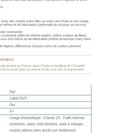
ns.
 avec des chutes entre elles ou entre une chute et une coupe.
 même lot de fabrication (uniformité du sol pour un raccord
 seule commande :
r un produit uniforme (même aspect, même couleur de fibre),
issu d’un même lot de fabrication (même production chez notre
 légères différences d’aspect et/ou de couleur peuvent
NNEMENT
nfectionnée en France, dans l’Indre et bénéficie de l’écolabel
 de la santé, pour un nouvel art de vivre sain et responsable.
Oui
Label GUT
Oui
A+
Usage Domestique - Classe 23 : Trafic intense
(chambre, salon, hall d'entrée, salle à manger,
couloir, pièces avec accès sur l'extérieur)