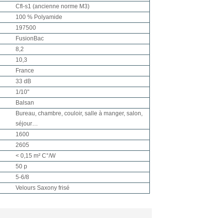
Cfl-s1 (ancienne norme M3)
100 % Polyamide
197500
FusionBac
8,2
10,3
France
33 dB
1/10"
Balsan
Bureau, chambre, couloir, salle à manger, salon,
séjour…
1600
2605
< 0,15 m² C°/W
50 p
5-6/8
Velours Saxony frisé