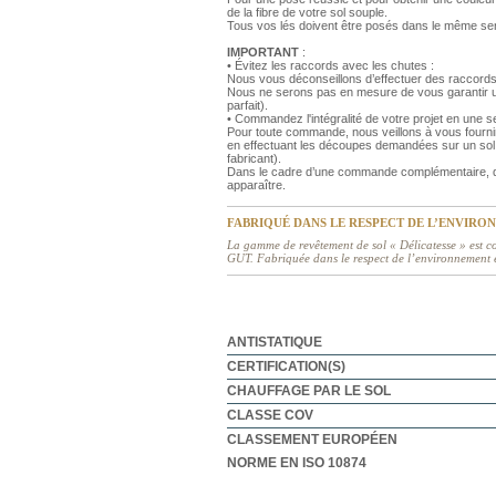
de la fibre de votre sol souple.
Tous vos lés doivent être posés dans le même se
IMPORTANT
:
• Évitez les raccords avec les chutes :
Nous vous déconseillons d’effectuer des raccords
Nous ne serons pas en mesure de vous garantir un
parfait).
• Commandez l'intégralité de votre projet en une
Pour toute commande, nous veillons à vous fourni
en effectuant les découpes demandées sur un sol 
fabricant).
Dans le cadre d’une commande complémentaire, de
apparaître.
FABRIQUÉ DANS LE RESPECT DE L’ENVIRO
La gamme de revêtement de sol « Délicatesse » est co
GUT. Fabriquée dans le respect de l’environnement et
ANTISTATIQUE
CERTIFICATION(S)
CHAUFFAGE PAR LE SOL
CLASSE COV
CLASSEMENT EUROPÉEN
NORME EN ISO 10874