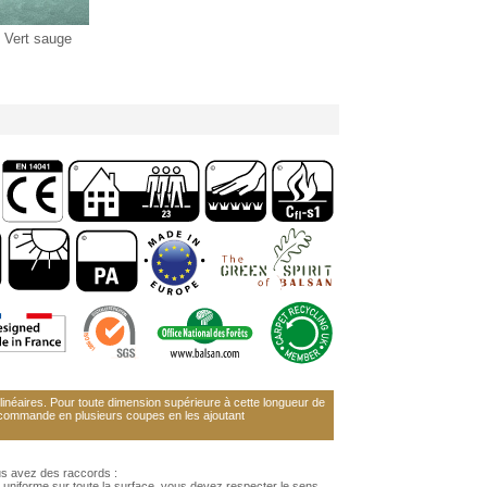
Vert sauge
néaires. Pour toute dimension supérieure à cette longueur de
 commande en plusieurs coupes en les ajoutant
us avez des raccords :
 uniforme sur toute la surface, vous devez respecter le sens