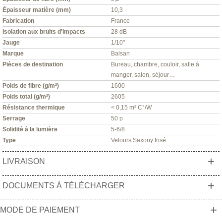
Épaisseur matière (mm)
10,3
Fabrication
France
Isolation aux bruits d'impacts
28 dB
Jauge
1/10"
Marque
Balsan
Pièces de destination
Bureau, chambre, couloir, salle à
manger, salon, séjour…
Poids de fibre (g/m²)
1600
Poids total (g/m²)
2605
Résistance thermique
< 0,15 m² C°/W
Serrage
50 p
Solidité à la lumière
5-6/8
Type
Velours Saxony frisé
+
LIVRAISON
+
DOCUMENTS À TÉLÉCHARGER
+
MODE DE PAIEMENT