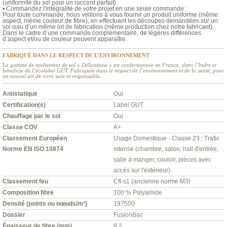
(uniformité du sol pour un raccord parfait).
• Commandez l'intégralité de votre projet en une seule commande :
Pour toute commande, nous veillons à vous fournir un produit uniforme (même
aspect, même couleur de fibre), en effectuant les découpes demandées sur un
sol issu d’un même lot de fabrication (même production chez notre fabricant).
Dans le cadre d’une commande complémentaire, de légères différences
d’aspect et/ou de couleur peuvent apparaître.
FABRIQUÉ DANS LE RESPECT DE L’ENVIRONNEMENT
La gamme de revêtement de sol « Délicatesse » est confectionnée en France, dans l’Indre et
bénéficie de l’écolabel GUT. Fabriquée dans le respect de l’environnement et de la santé, pour
un nouvel art de vivre sain et responsable.
Antistatique
Oui
Certification(s)
Label GUT
Chauffage par le sol
Oui
Classe COV
A+
Classement Européen
Usage Domestique - Classe 23 : Trafic
Norme EN ISO 10874
intense (chambre, salon, hall d'entrée,
salle à manger, couloir, pièces avec
accès sur l'extérieur)
Classement feu
Cfl-s1 (ancienne norme M3)
Composition fibre
100 % Polyamide
Densité (points ou nœuds/m²)
197500
Dossier
FusionBac
Épaisseur de fibre (mm)
8,2