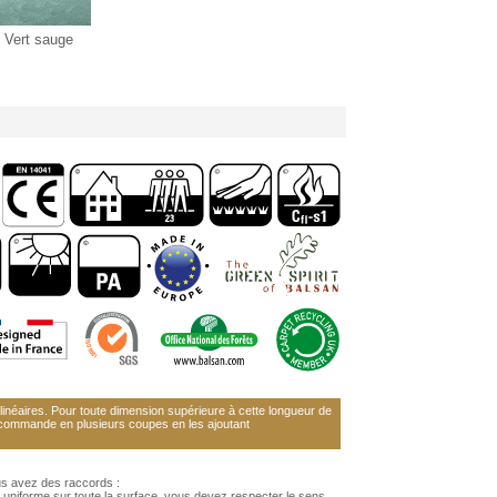
Vert sauge
néaires. Pour toute dimension supérieure à cette longueur de
 commande en plusieurs coupes en les ajoutant
us avez des raccords :
 uniforme sur toute la surface, vous devez respecter le sens