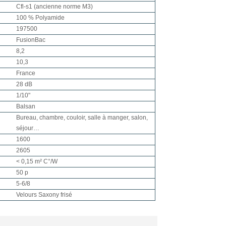
Cfl-s1 (ancienne norme M3)
100 % Polyamide
197500
FusionBac
8,2
10,3
France
28 dB
1/10"
Balsan
Bureau, chambre, couloir, salle à manger, salon,
séjour…
1600
2605
< 0,15 m² C°/W
50 p
5-6/8
Velours Saxony frisé