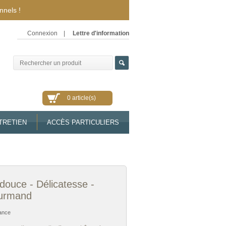
nnels !
Connexion
|
Lettre d'information
0 article(s)
TRETIEN
ACCÈS PARTICULIERS
douce - Délicatesse -
urmand