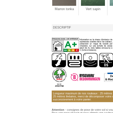
Marron tonka
Vert sapin
DESCRIPTIF
Longueur maximum de nos rouleaux : 25 mètres li
25 mètres linéaires, merci de décomposer votre
successivement à votre panier.
Attention
- consignes de pose de votre sol si vo
Pour une pose réussie et pour obtenir une couleur