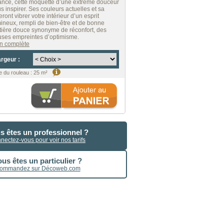
ance, cette moquette d’une extrême douceur
us inspirer. Ses couleurs actuelles et sa
eront vibrer votre intérieur d’un esprit
ineux, rempli de bien-être et de bonne
ière douce synonyme de réconfort, des
uses empreintes d’optimisme.
ion complète
argeur :
 du rouleau
:
25 m²
s êtes un professionnel ?
nectez-vous pour voir nos tarifs
us êtes un particulier ?
ommandez sur Décoweb.com