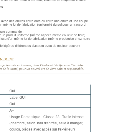
ns.
 avec des chutes entre elles ou entre une chute et une coupe.
 même lot de fabrication (uniformité du sol pour un raccord
 seule commande :
r un produit uniforme (même aspect, même couleur de fibre),
issu d’un même lot de fabrication (même production chez notre
 légères différences d’aspect et/ou de couleur peuvent
NNEMENT
nfectionnée en France, dans l’Indre et bénéficie de l’écolabel
 de la santé, pour un nouvel art de vivre sain et responsable.
Oui
Label GUT
Oui
A+
Usage Domestique - Classe 23 : Trafic intense
(chambre, salon, hall d'entrée, salle à manger,
couloir, pièces avec accès sur l'extérieur)