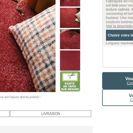
Fabriquée en Fr
est faite pour vo
texture satinée, f
cocooning et lum
humeur. Une mat
couleurs lumine
Voir la descript
Choisir votre l
Longueur maximale
Vou
Con
Vo
 voir l’aspect réel du produit !
C
LIVRAISON