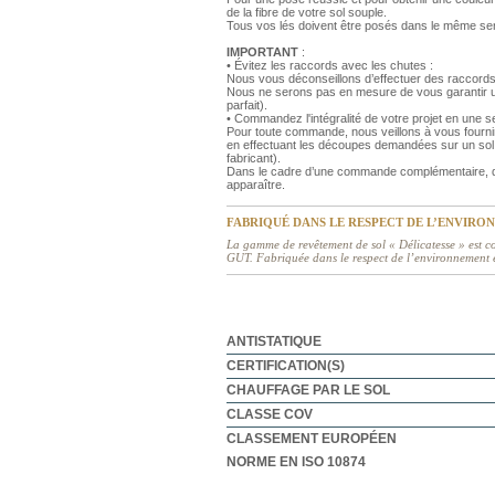
de la fibre de votre sol souple.
Tous vos lés doivent être posés dans le même se
IMPORTANT
:
• Évitez les raccords avec les chutes :
Nous vous déconseillons d’effectuer des raccords
Nous ne serons pas en mesure de vous garantir un
parfait).
• Commandez l'intégralité de votre projet en une
Pour toute commande, nous veillons à vous fourni
en effectuant les découpes demandées sur un sol 
fabricant).
Dans le cadre d’une commande complémentaire, de
apparaître.
FABRIQUÉ DANS LE RESPECT DE L’ENVIRO
La gamme de revêtement de sol « Délicatesse » est co
GUT. Fabriquée dans le respect de l’environnement et
ANTISTATIQUE
CERTIFICATION(S)
CHAUFFAGE PAR LE SOL
CLASSE COV
CLASSEMENT EUROPÉEN
NORME EN ISO 10874