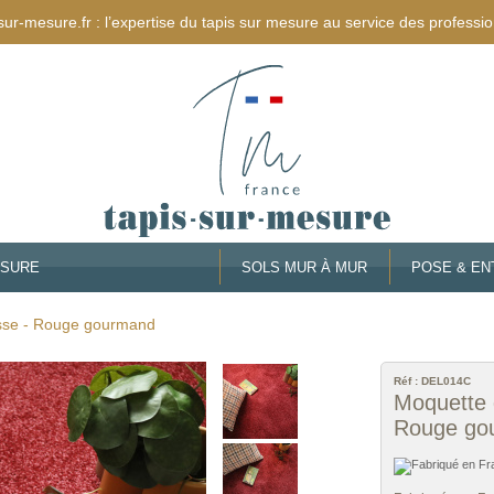
sur-mesure.fr : l’expertise du tapis sur mesure au service des professio
ESURE
SOLS MUR À MUR
POSE & EN
esse - Rouge gourmand
Réf :
DEL014C
Moquette 
Rouge go