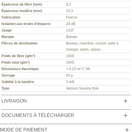
Épaisseur de fibre (mm)
8,2
Épaisseur matière (mm)
10,3
Fabrication
France
Isolation aux bruits d'impacts
28 dB
Jauge
1/10"
Marque
Balsan
Pièces de destination
Bureau, chambre, couloir, salle à
manger, salon, séjour…
Poids de fibre (g/m²)
1600
Poids total (g/m²)
2605
Résistance thermique
< 0,15 m² C°/W
Serrage
50 p
Solidité à la lumière
5-6/8
Type
Velours Saxony frisé
+
LIVRAISON
+
DOCUMENTS À TÉLÉCHARGER
+
MODE DE PAIEMENT