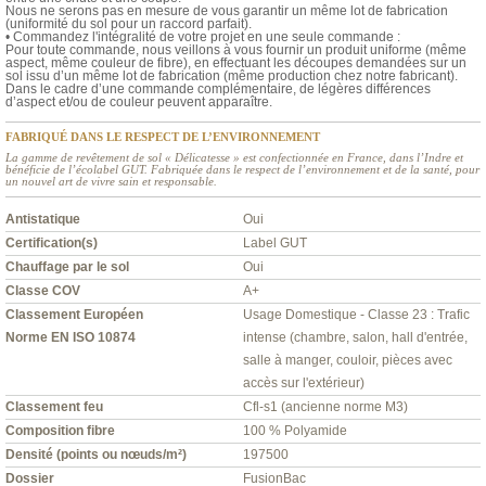
Nous ne serons pas en mesure de vous garantir un même lot de fabrication
(uniformité du sol pour un raccord parfait).
• Commandez l'intégralité de votre projet en une seule commande :
Pour toute commande, nous veillons à vous fournir un produit uniforme (même
aspect, même couleur de fibre), en effectuant les découpes demandées sur un
sol issu d’un même lot de fabrication (même production chez notre fabricant).
Dans le cadre d’une commande complémentaire, de légères différences
d’aspect et/ou de couleur peuvent apparaître.
FABRIQUÉ DANS LE RESPECT DE L’ENVIRONNEMENT
La gamme de revêtement de sol « Délicatesse » est confectionnée en France, dans l’Indre et
bénéficie de l’écolabel GUT. Fabriquée dans le respect de l’environnement et de la santé, pour
un nouvel art de vivre sain et responsable.
Antistatique
Oui
Certification(s)
Label GUT
Chauffage par le sol
Oui
Classe COV
A+
Classement Européen
Usage Domestique - Classe 23 : Trafic
Norme EN ISO 10874
intense (chambre, salon, hall d'entrée,
salle à manger, couloir, pièces avec
accès sur l'extérieur)
Classement feu
Cfl-s1 (ancienne norme M3)
Composition fibre
100 % Polyamide
Densité (points ou nœuds/m²)
197500
Dossier
FusionBac