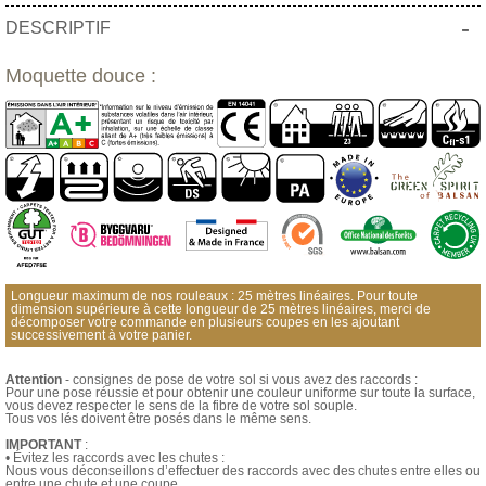
-
DESCRIPTIF
Moquette douce :
Longueur maximum de nos rouleaux : 25 mètres linéaires. Pour toute
dimension supérieure à cette longueur de 25 mètres linéaires, merci de
décomposer votre commande en plusieurs coupes en les ajoutant
successivement à votre panier.
Attention
- consignes de pose de votre sol si vous avez des raccords :
Pour une pose réussie et pour obtenir une couleur uniforme sur toute la surface,
vous devez respecter le sens de la fibre de votre sol souple.
Tous vos lés doivent être posés dans le même sens.
IMPORTANT
:
• Évitez les raccords avec les chutes :
Nous vous déconseillons d’effectuer des raccords avec des chutes entre elles ou
entre une chute et une coupe.