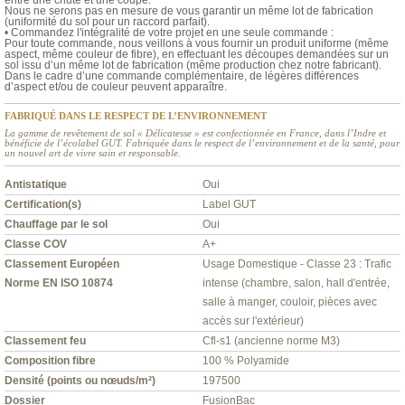
entre une chute et une coupe.
Nous ne serons pas en mesure de vous garantir un même lot de fabrication
(uniformité du sol pour un raccord parfait).
• Commandez l'intégralité de votre projet en une seule commande :
Pour toute commande, nous veillons à vous fournir un produit uniforme (même
aspect, même couleur de fibre), en effectuant les découpes demandées sur un
sol issu d’un même lot de fabrication (même production chez notre fabricant).
Dans le cadre d’une commande complémentaire, de légères différences
d’aspect et/ou de couleur peuvent apparaître.
FABRIQUÉ DANS LE RESPECT DE L’ENVIRONNEMENT
La gamme de revêtement de sol « Délicatesse » est confectionnée en France, dans l’Indre et
bénéficie de l’écolabel GUT. Fabriquée dans le respect de l’environnement et de la santé, pour
un nouvel art de vivre sain et responsable.
Antistatique
Oui
Certification(s)
Label GUT
Chauffage par le sol
Oui
Classe COV
A+
Classement Européen
Usage Domestique - Classe 23 : Trafic
Norme EN ISO 10874
intense (chambre, salon, hall d'entrée,
salle à manger, couloir, pièces avec
accès sur l'extérieur)
Classement feu
Cfl-s1 (ancienne norme M3)
Composition fibre
100 % Polyamide
Densité (points ou nœuds/m²)
197500
Dossier
FusionBac