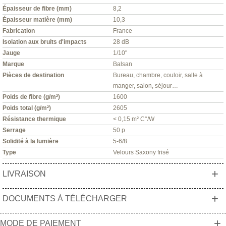
Épaisseur de fibre (mm)
8,2
Épaisseur matière (mm)
10,3
Fabrication
France
Isolation aux bruits d'impacts
28 dB
Jauge
1/10"
Marque
Balsan
Pièces de destination
Bureau, chambre, couloir, salle à
manger, salon, séjour…
Poids de fibre (g/m²)
1600
Poids total (g/m²)
2605
Résistance thermique
< 0,15 m² C°/W
Serrage
50 p
Solidité à la lumière
5-6/8
Type
Velours Saxony frisé
+
LIVRAISON
+
DOCUMENTS À TÉLÉCHARGER
+
MODE DE PAIEMENT