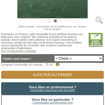
Notre conseil : commandez un échantillon pour voir l’aspect
réel du produit !
Fabriquée en France, cette moquette d’une extrême douceur est
faite pour vous inspirer. Ses couleurs actuelles et sa texture
satinée, feront vibrer votre intérieur d’un esprit cocooning et
lumineux, rempli de bien-être et de bonne humeur. Une matière
douce synonyme de réconfort, des couleurs lumineuses
empreintes d’optimisme.
Voir la description complète
Choisir votre largeur :
Longueur maximale du rouleau
:
25 m²
AJOUTER AU PANIER
Vous êtes un professionnel ?
Connectez-vous pour voir nos tarifs
Vous êtes un particulier ?
Commandez sur Décoweb.com