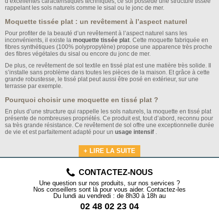
d’excellentes caractéristiques techniques, ce sol possède une structure tissée
rappelant les sols naturels comme le sisal ou le jonc de mer.
Moquette tissée plat : un revêtement à l’aspect naturel
Pour profiter de la beauté d’un revêtement à l’aspect naturel sans les
inconvénients, il existe la
moquette tissée plat
. Cette moquette fabriquée en
fibres synthétiques (100% polypropylène) propose une apparence très proche
des fibres végétales du sisal ou encore du jonc de mer.
De plus, ce revêtement de sol textile en tissé plat est une matière très solide. Il
s’installe sans problème dans toutes les pièces de la maison. Et grâce à cette
grande robustesse, le tissé plat peut aussi être posé en extérieur, sur une
terrasse par exemple.
Pourquoi choisir une moquette en tissé plat ?
En plus d’une structure qui rappelle les sols naturels, la moquette en tissé plat
présente de nombreuses propriétés. Ce produit est, tout d’abord, reconnu pour
sa très grande résistance. Ce revêtement de sol offre une exceptionnelle durée
de vie et est parfaitement adapté pour un
usage intensif
.
+ LIRE LA SUITE
CONTACTEZ-NOUS
Une question sur nos produits, sur nos services ?
Nos conseillers sont là pour vous aider. Contactez-les
Du lundi au vendredi : de 8h30 à 18h au
02 48 02 23 04