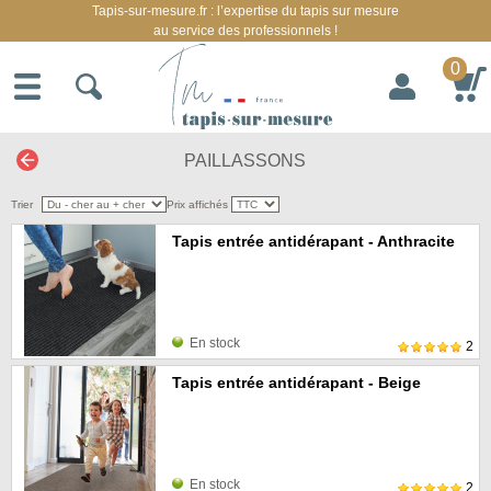
Tapis-sur-mesure.fr : l’expertise du tapis sur mesure
au service des professionnels !
0
PAILLASSONS
Trier
Prix affichés
Tapis entrée antidérapant - Anthracite
En stock
2
Tapis entrée antidérapant - Beige
En stock
2